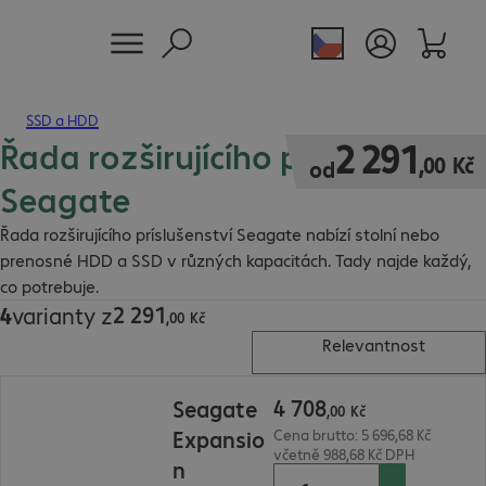
SSD a HDD
Řada rozširujícího príslušenství
2 291,00 Kč
2
291
,
00
Kč
od
Seagate
Řada rozširujícího príslušenství Seagate nabízí stolní nebo
prenosné HDD a SSD v různých kapacitách. Tady najde každý,
co potrebuje.
2
291
4
varianty z
2 291,00 Kč
,
00
Kč
Relevantnost
4 708,00 Kč
4
708
Seagate
,
00
Kč
Expansio
Cena brutto: 5 696,68 Kč
včetně 988,68 Kč DPH
n