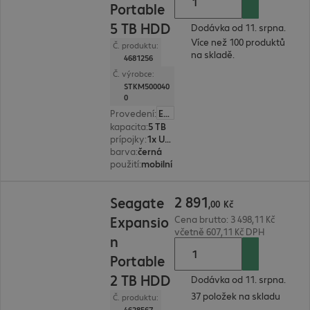
Portable
5 TB HDD
Dodávka od 11. srpna.
Více než 100 produktů
Č. produktu:
na skladě.
4681256
Č. výrobce:
STKM500040
0
Provedení
:
Evropa
kapacita
:
5 TB
prípojky
:
1x USB 3.0 typ microB
barva
:
černá
použití
:
mobilní
2 891,00 Kč
2
891
Seagate
,
00
Kč
Expansio
Cena brutto: 3 498,11 Kč
včetně 607,11 Kč DPH
n
Portable
2 TB HDD
Dodávka od 11. srpna.
37 položek na skladu
Č. produktu:
4628567