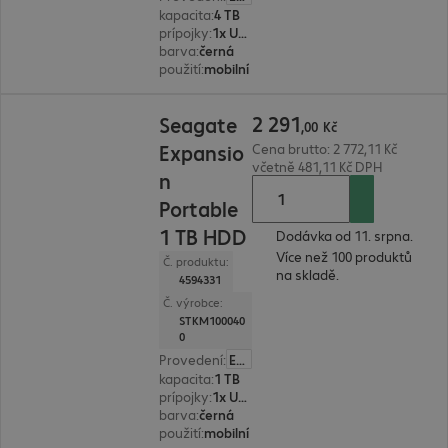
kapacita
:
4 TB
prípojky
:
1x USB 3.0 typ microB
barva
:
černá
použití
:
mobilní
2 291,00 Kč
2
291
Seagate
,
00
Kč
Expansio
Cena brutto: 2 772,11 Kč
včetně 481,11 Kč DPH
n
Portable
1 TB HDD
Dodávka od 11. srpna.
Více než 100 produktů
Č. produktu:
na skladě.
4594331
Č. výrobce:
STKM100040
0
Provedení
:
Evropa
kapacita
:
1 TB
prípojky
:
1x USB 3.0 typ microB
barva
:
černá
použití
:
mobilní