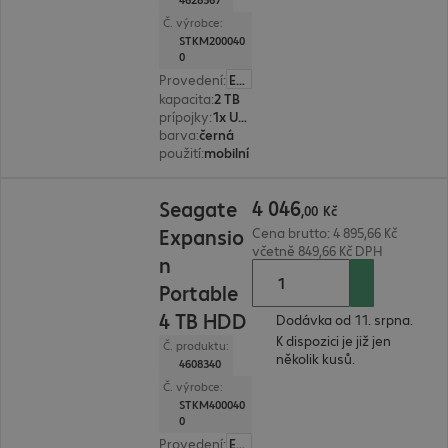
Č. výrobce:
STKM200040
0
Provedení
:
Evropa
kapacita
:
2 TB
prípojky
:
1x USB 3.0 typ microB
barva
:
černá
použití
:
mobilní
4 046,00 Kč
4
046
Seagate
,
00
Kč
Expansio
Cena brutto: 4 895,66 Kč
včetně 849,66 Kč DPH
n
Portable
4 TB HDD
Dodávka od 11. srpna.
K dispozici je již jen
Č. produktu:
několik kusů.
4608340
Č. výrobce:
STKM400040
0
Provedení
:
Evropa