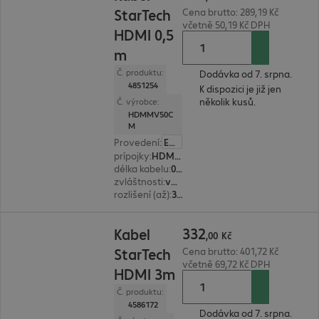
StarTech
Cena brutto: 289,19 Kč
včetně 50,19 Kč DPH
HDMI 0,5
m
Č. produktu:
Dodávka od 7. srpna.
4851254
K dispozici je již jen
několik kusů.
Č. výrobce:
HDMMV50C
M
Provedení
:
Evropa
prípojky
:
HDMI(A) | HDMI(A)
délka kabelu
:
0,5 m
zvláštnosti
:
velmi ohebné, kovový konektor
rozlišení (až)
:
3.840 x 2.160 pixelů pri 60 Hz
332,00 Kč
332
Kabel
,
00
Kč
StarTech
Cena brutto: 401,72 Kč
včetně 69,72 Kč DPH
HDMI 3m
Č. produktu:
4586172
Dodávka od 7. srpna.