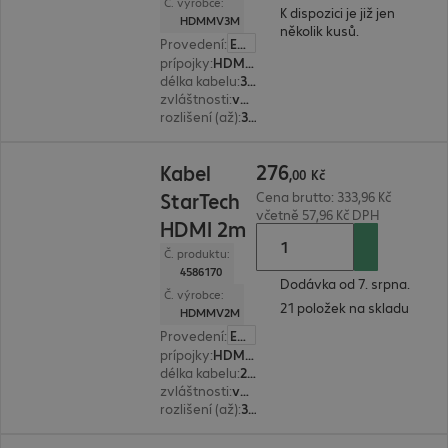
Č. výrobce:
K dispozici je již jen
HDMMV3M
několik kusů.
Provedení
:
Evropa
prípojky
:
HDMI(A) | HDMI(A)
délka kabelu
:
3 m
zvláštnosti
:
velmi ohebné, kovový konektor
rozlišení (až)
:
3.840 x 2.160 pixelů pri 60 Hz
276,00 Kč
276
Kabel
,
00
Kč
StarTech
Cena brutto: 333,96 Kč
včetně 57,96 Kč DPH
HDMI 2m
Č. produktu:
4586170
Dodávka od 7. srpna.
Č. výrobce:
21 položek na skladu
HDMMV2M
Provedení
:
Evropa
prípojky
:
HDMI(A) | HDMI(A)
délka kabelu
:
2 m
zvláštnosti
:
velmi ohebné, kovový konektor
rozlišení (až)
:
3.840 x 2.160 pixelů pri 60 Hz
235,00 Kč