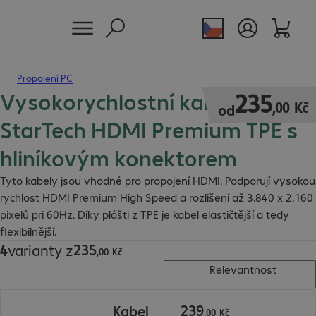
Propojení PC
Vysokorychlostní kabely
235,00 Kč
235
,
00
Kč
od
StarTech HDMI Premium TPE s
hliníkovým konektorem
Tyto kabely jsou vhodné pro propojení HDMI. Podporují vysokou
rychlost HDMI Premium High Speed a rozlišení až 3.840 x 2.160
pixelů pri 60Hz. Díky plášti z TPE je kabel elastičtější a tedy
flexibilnější.
235
4
varianty z
235,00 Kč
,
00
Kč
Relevantnost
239,00 Kč
239
Kabel
,
00
Kč