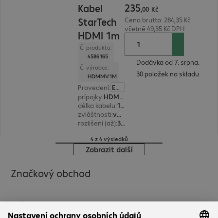
235
Kabel
,
00
Kč
StarTech
Cena brutto: 284,35 Kč
včetně 49,35 Kč DPH
HDMI 1m
Č. produktu:
4586165
Dodávka od 7. srpna.
Č. výrobce:
30 položek na skladu
HDMMV1M
Provedení
:
Evropa
prípojky
:
HDMI(A) | HDMI(A)
délka kabelu
:
1 m
zvláštnosti
:
velmi ohebné, kovový konektor
rozlišení (až)
:
3.840 x 2.160 pixelů pri 60 Hz
4 z 4 výsledků
Zobrazit další
Značkový obchod