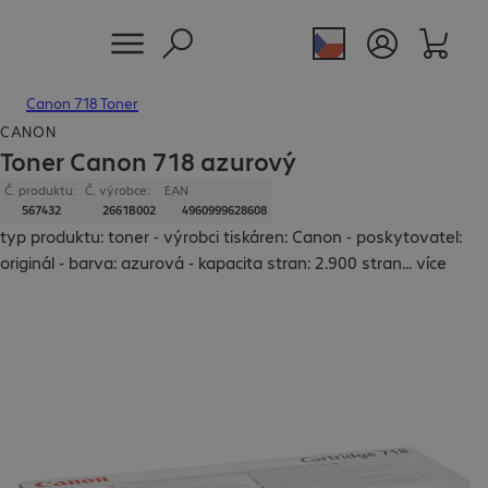
Canon 718 Toner
CANON
Toner Canon 718 azurový
Č. produktu:
Č. výrobce:
EAN
567432
2661B002
4960999628608
typ produktu: toner - výrobci tiskáren: Canon - poskytovatel:
originál - barva: azurová - kapacita stran: 2.900 stran
...
více