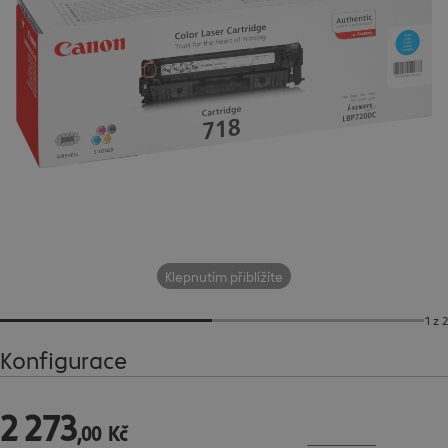
Klepnutím přiblížíte
1 z 2
Konfigurace
2
273
2 273,00 Kč
,
00
Kč