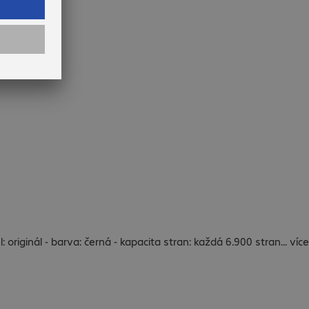
: originál - barva: černá - kapacita stran: každá 6.900 stran
...
více