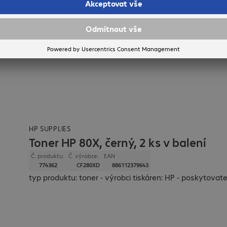
HP SUPPLIES
Toner HP 80X, černý, 2 ks v balení
Č. produktu:
Č. výrobce:
EAN
774362
CF280XD
886112379643
typ produktu: toner - výrobci tiskáren: HP - poskytovatel