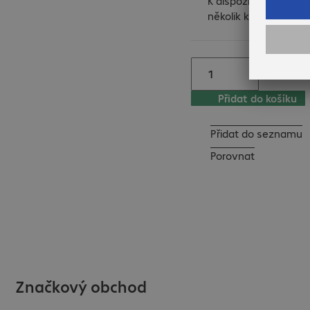
K dispozici je již jen
několik kusů.
Přidat do košíku
Přidat do seznamu
Porovnat
Značkový obchod