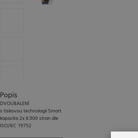
Popis
DVOUBALENÍ

s tiskovou technologii Smart

kapacita 2x 6.900 stran dle 
ISO/IEC 19752
