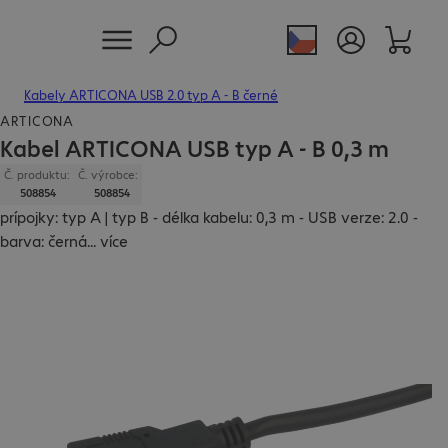
Kabely ARTICONA USB 2.0 typ A - B černé
ARTICONA
Kabel ARTICONA USB typ A - B 0,3 m
Č. produktu:
Č. výrobce:
508854
508854
prípojky: typ A | typ B - délka kabelu: 0,3 m - USB verze: 2.0 -
barva: černá
...
více