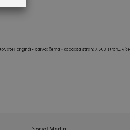
ovatel: originál - barva: černá - kapacita stran: 7.500 stran
...
více
Social Media