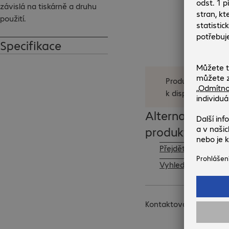
závislá na tiskárně a druhu 
použití.
Specifikace
Produkt již není
k dispozici.
Alternativní
produkty
Přejděte na
Vyhledat p
Kontaktovat: