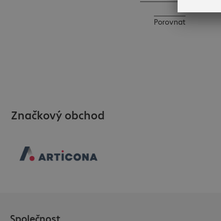
Porovnat
Značkový obchod
Společnost