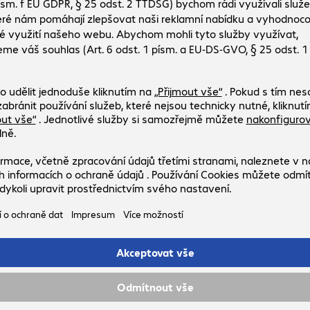
 Spotřební materiál
říslušenství