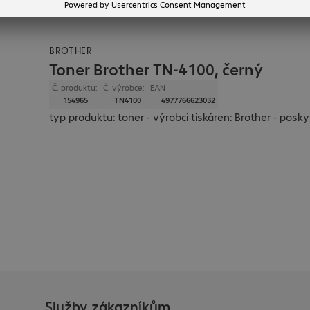
BROTHER
Toner Brother TN-4100, černý
Č. produktu:
Č. výrobce:
EAN
154965
TN4100
4977766623032
typ produktu: toner - výrobci tiskáren: Brother - poskyt
Služby zákazníkům