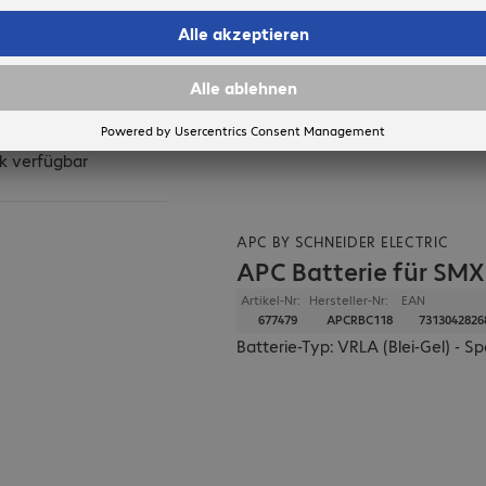
e bis 15:00 Uhr
n, erfolgt die
ng voraussichtlich am
ust.
k verfügbar
APC BY SCHNEIDER ELECTRIC
APC Batterie für S
Artikel-Nr:
Hersteller-Nr:
EAN
677479
APCRBC118
7313042826
Batterie-Typ: VRLA (Blei-Gel) -