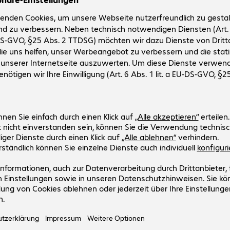
99
€ 514,79 inkl. € 85,80
Transaktionspauschale
dkosten
n den Warenkorb
n
Vergleichen