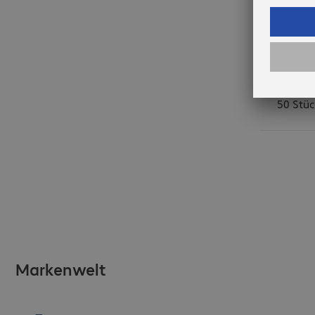
Wenn Si
bestelle
Lieferu
10. Aug
50 Stüc
Markenwelt