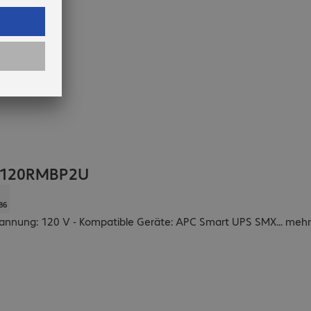
MX120RMBP2U
86
 Spannung: 120 V - Kompatible Geräte: APC Smart UPS SMX
...
mehr