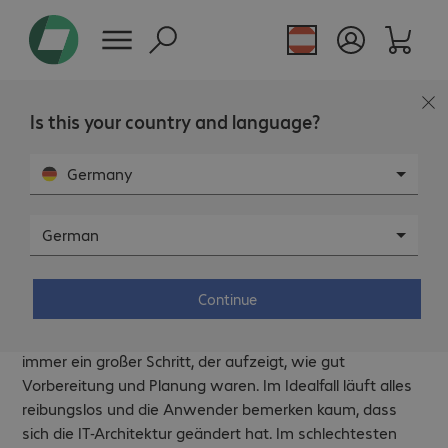
Is this your country and language?
Germany
German
IT-Business-Architektur –
Migrationsplanung.
Continue
Die Migration von einer Architektur auf eine neue, ist
immer ein großer Schritt, der aufzeigt, wie gut
Vorbereitung und Planung waren. Im Idealfall läuft alles
reibungslos und die Anwender bemerken kaum, dass
sich die IT-Architektur geändert hat. Im schlechtesten