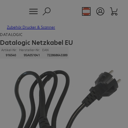
Zubehör Drucker & Scanner
DATALOGIC
Datalogic Netzkabel EU
Artikel-Nr:
Hersteller-Nr:
EAN
916540
95A051041
722868643389