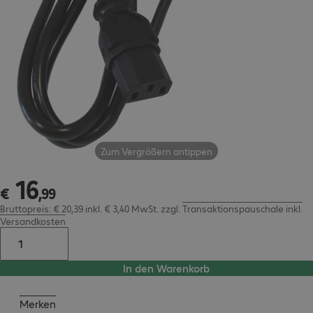
Zum Vergrößern antippen
16
€ 16,99
€
,
99
Bruttopreis: € 20,39 inkl. € 3,40 MwSt.
zzgl.
Transaktionspauschale inkl.
Versandkosten
In den Warenkorb
Merken