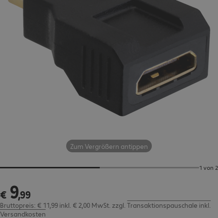
Zum Vergrößern antippen
1 von 2
9
€ 9,99
€
,
99
Bruttopreis: € 11,99 inkl. € 2,00 MwSt.
zzgl.
Transaktionspauschale inkl.
Versandkosten