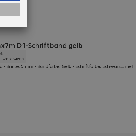
7m D1-Schriftband gelb
AN
5411313409186
d - Breite: 9 mm - Bandfarbe: Gelb - Schriftfarbe: Schwarz
...
mehr