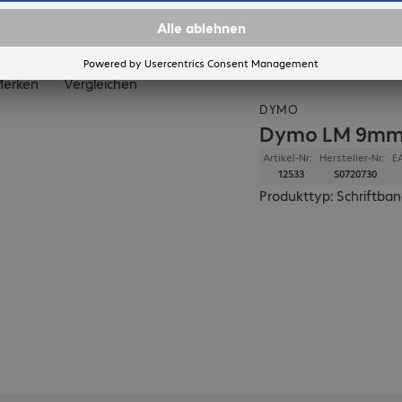
In den Warenkorb
erken
Vergleichen
DYMO
Dymo LM 9mmx
Artikel-Nr:
Hersteller-Nr:
E
12533
S0720730
Produkttyp: Schriftban