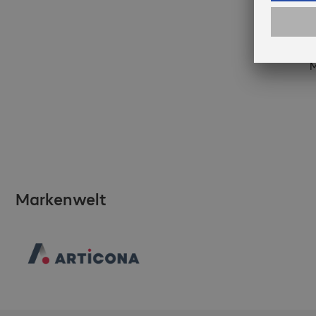
M
Markenwelt