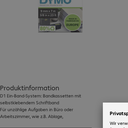
Produktinformation
D1 Ein-Band-System: Bandkassetten mit 
selbstklebendem Schriftband

Für unzählige Aufgaben in Büro oder 
Arbeitszimmer, wie z.B. Ablage, 
Aufbewahrung/Lagerung und 