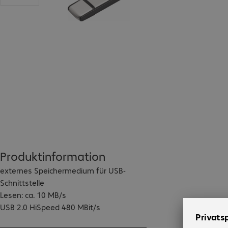
Produktinformation
externes Speichermedium für USB-
Schnittstelle

Lesen: ca. 10 MB/s

USB 2.0 HiSpeed 480 MBit/s

Gewicht 11g, Grösse 66mm x 20mm x 