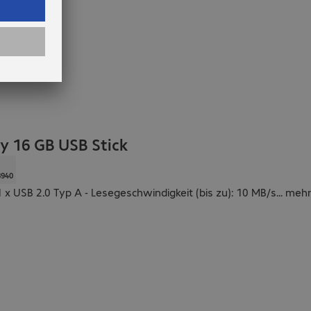
 16 GB USB Stick
8940
1 x USB 2.0 Typ A - Lesegeschwindigkeit (bis zu): 10 MB/s
...
mehr