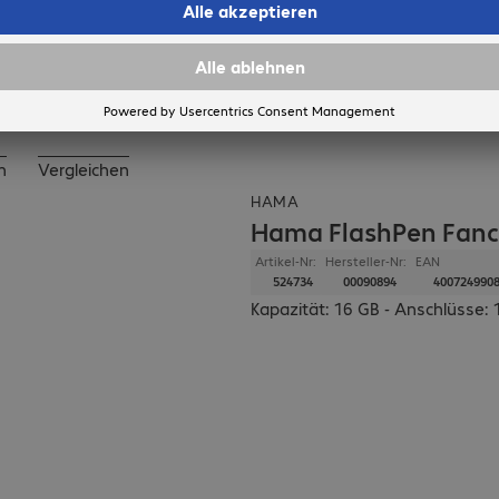
In den Warenkorb
n
Vergleichen
HAMA
Hama FlashPen Fancy
Artikel-Nr:
Hersteller-Nr:
EAN
524734
00090894
400724990
Kapazität: 16 GB - Anschlüsse: 