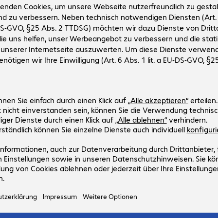
tkonfiguration
 € 9,59 inkl. € 1,60 MwSt.
ktionspauschale inkl.
ten
en Sie jetzt und Sie
en die Ware sobald
erfügbar ist.
 kein Produkt verfügbar
Verfügbarkeitserinnerung