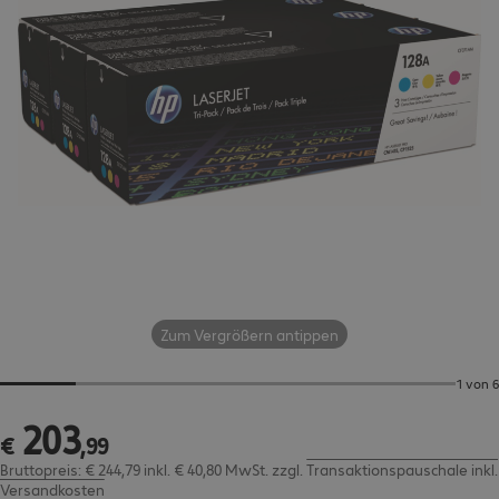
Zum Vergrößern antippen
1 von 6
203
€ 203,99
€
,
99
Bruttopreis: € 244,79 inkl. € 40,80 MwSt.
zzgl.
Transaktionspauschale inkl.
Versandkosten