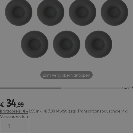
Zum Vergrößern antippen
1 von 2
34
€ 34,99
€
,
99
Bruttopreis: € 41,99 inkl. € 7,00 MwSt.
zzgl.
Transaktionspauschale inkl.
Versandkosten