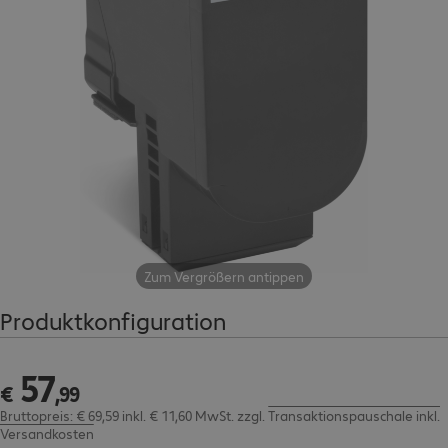
Zum Vergrößern antippen
Produktkonfiguration
57
€ 57,99
€
,
99
Bruttopreis: € 69,59 inkl. € 11,60 MwSt.
zzgl.
Transaktionspauschale inkl.
Versandkosten