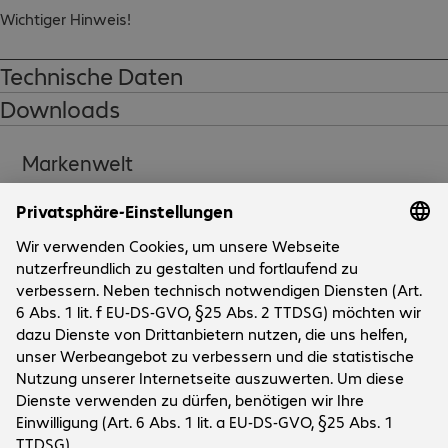
Wichtiger Hinweis!

Mit dem Kauf einer vergünstigten Lexmark Prebate-
Druckkassette verpflichtet sich der Käufer zur Teilnahme am 
Technische Daten
Lexmark Druckkassetten-Rückführungsprogramm
Downloads
Markenwelt
Unternehmen
Das Unternehmen
Kundenservice