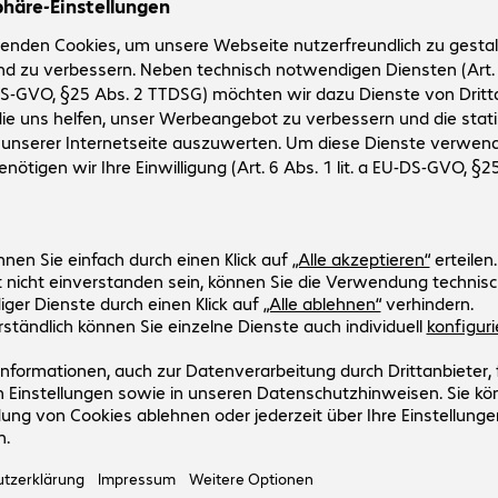
onfiguration
5,59 inkl. € 2,60
ansaktionspauschale
osten
den Warenkorb
Vergleichen