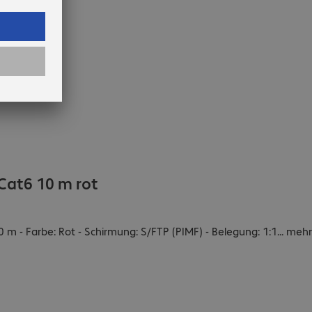
Cat6 10 m rot
0 m - Farbe: Rot - Schirmung: S/FTP (PIMF) - Belegung: 1:1
...
mehr