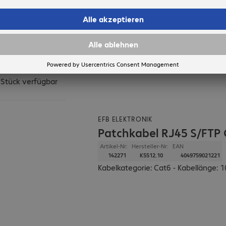
htliche Lieferung:
st
 Stück verfügbar
EFB ELEKTRONIK
Patchkabel RJ45 S/FTP 
Artikel-Nr:
Hersteller-Nr:
EAN
142271
K5512.10
4049759021221
Kabelkategorie: Cat6 - Kabellänge: 1