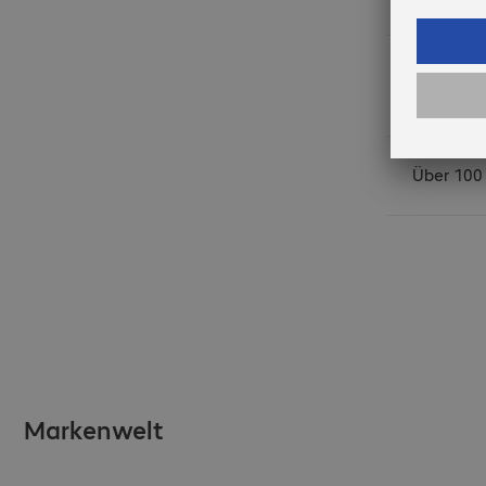
Voraussic
12. Augu
Über 100
Markenwelt