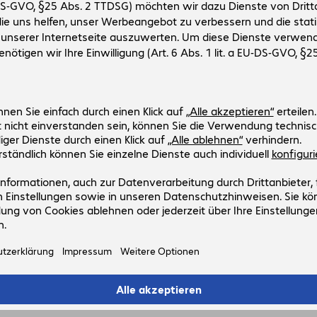
tkonfiguration
 € 10,79 inkl. € 1,80 MwSt.
ktionspauschale inkl.
ten
In den Warenkorb
n
Vergleichen
ichtliche Lieferung:
gust