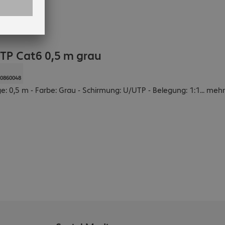
TP Cat6 0,5 m grau
0860048
e: 0,5 m - Farbe: Grau - Schirmung: U/UTP - Belegung: 1:1
...
mehr