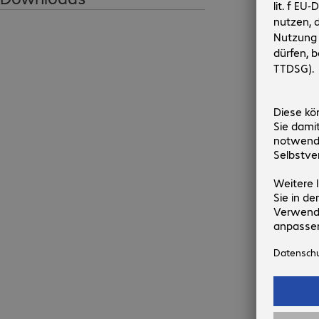
Produk
8
€ 8,99
€
,
99
Bruttopreis:
zzgl.
Transa
Versandkos
Merke
Vorauss
11. Au