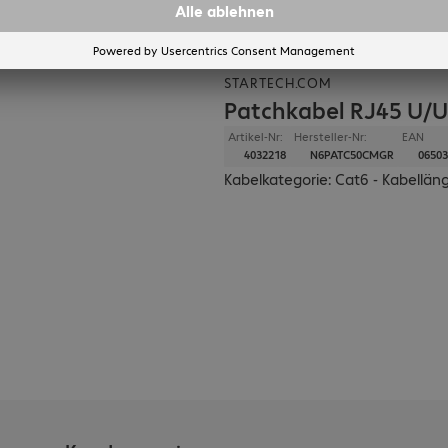
ck verfügbar
STARTECH.COM
Patchkabel RJ45 U/U
Artikel-Nr:
Hersteller-Nr:
EAN
4032218
N6PATC50CMGR
06503
Kabelkategorie: Cat6 - Kabelläng