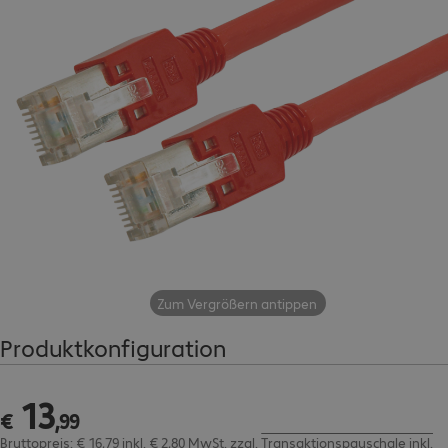
Zum Vergrößern antippen
Produktkonfiguration
13
€ 13,99
€
,
99
Bruttopreis: € 16,79 inkl. € 2,80 MwSt.
zzgl.
Transaktionspauschale inkl.