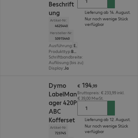
Beschrift
ung
Lieferung ab 14. August.
Nur noch wenige Stück
Artikel-Nr:
verfügbar
4625440
Hersteller-Nr:
S0915440
Ausführung
:
Europäisch
Produkttyp
:
Beschriftungsgerät
Schriftbandbreite
:
12 mm, 6 mm, 19 mm, 9 mm
Auflösung (bis zu)
:
180 dpi
Display
:
Ja
€ 194,99
194
Dymo
€
,
99
LabelMan
Bruttopreis: € 233,99 inkl.
€ 39,00 MwSt.
ager 420P
ABC
Kofferset
Lieferung ab 12. August.
Nur noch wenige Stück
Artikel-Nr:
verfügbar
723745