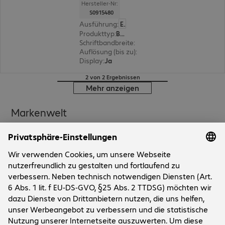
Hersteller-Nr:
S0915480
Ausführung
:
Europäisch
Produkttyp
:
Beschriftungsgerät
Schriftbandbreite
:
12 mm, 6 mm, 19 mm, 9 mm
Auflösung (bis zu)
:
180 dpi
Display
:
Ja
2 von 2 Ergebnissen
Mehr anzeigen
Markenwelt
Unternehmen