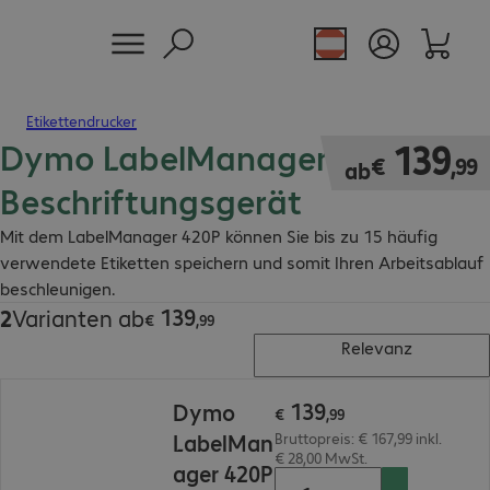
Etikettendrucker
Dymo LabelManager 420P
€ 139,99
139
€
,
99
ab
Beschriftungsgerät
Mit dem LabelManager 420P können Sie bis zu 15 häufig
verwendete Etiketten speichern und somit Ihren Arbeitsablauf
beschleunigen.
139
2
Varianten ab
€ 139,99
€
,
99
Relevanz
€ 139,99
139
Dymo
€
,
99
LabelMan
Bruttopreis: € 167,99 inkl.
€ 28,00 MwSt.
ager 420P