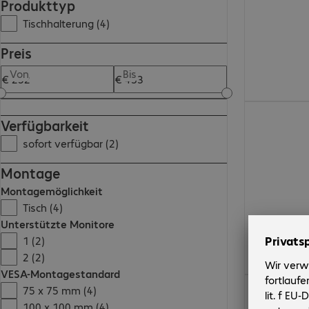
Produkttyp
Tischhalterung (4)
Preis
Von
Bis
€ 252,99
Verfügbarkeit
sofort verfügbar (2)
Montage
Montagemöglichkeit
Tisch (4)
Unterstützte Monitore
1 (2)
2 (2)
VESA-Montagestandard
€ 397,99
75 x 75 mm (4)
100 x 100 mm (4)