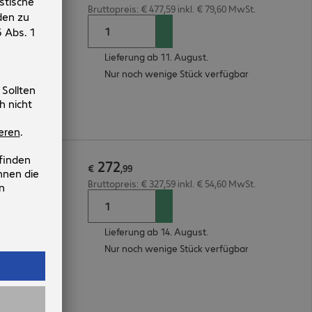
Bruttopreis: € 477,59 inkl. € 79,60 MwSt.
Lieferung ab 11. August.
Nur noch wenige Stück verfügbar
272
w
€
,
99
Bruttopreis: € 327,59 inkl. € 54,60 MwSt.
Lieferung ab 14. August.
Nur noch wenige Stück verfügbar