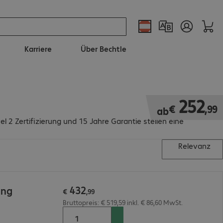
Karriere
Über Bechtle
€ 252,99
252
€
,
99
ab
l 2 Zertifizierung und 15 Jahre Garantie stellen eine
Relevanz
432
ung
€
,
99
Bruttopreis: € 519,59 inkl. € 86,60 MwSt.