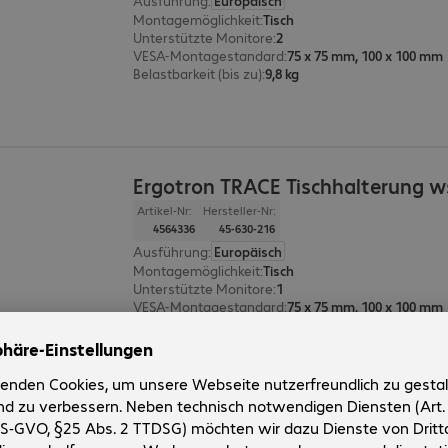
Ausführung
:
Europäisch
Montagemöglichkeit
:
Tisch
Unterstützte Monitore
:
2
VESA-Montagestandard
:
75 x 75 mm, 100 x 100 mm
Belastbarkeit (bis zu)
:
9,8 kg
Ergotron TRACE Tischhalterung w
Artikel-Nr:
Hersteller-Nr:
4564336
45-630-216
Ausführung
:
Europäisch
Montagemöglichkeit
:
Tisch
Unterstützte Monitore
:
1
VESA-Montagestandard
:
75 x 75 mm, 100 x 100 mm
Belastbarkeit (bis zu)
:
9,8 kg
Ergotron TRACE Dual Tischhalter