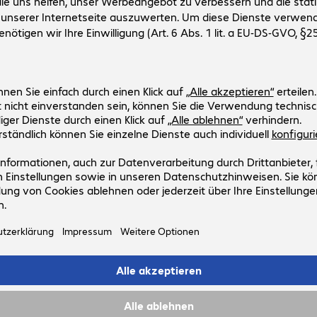
Artikel-Nr:
Hersteller-Nr:
4563122
45-631-224
Ausführung
:
Europäisch
Montagemöglichkeit
:
Tisch
Unterstützte Monitore
:
2
VESA-Montagestandard
:
75 x 75 mm, 100 x 100 mm
Belastbarkeit (bis zu)
:
9,8 kg
Ergotron TRACE Tischhalterung s
Artikel-Nr:
Hersteller-Nr:
4563092
45-630-224
Ausführung
:
Europäisch
Montagemöglichkeit
:
Tisch
Unterstützte Monitore
:
1
VESA-Montagestandard
:
75 x 75 mm, 100 x 100 mm
Belastbarkeit (bis zu)
:
9,8 kg