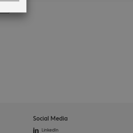
en
n
Social Media
LinkedIn