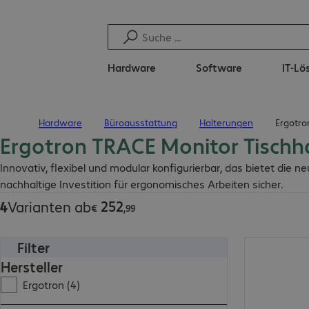
Hardware
Software
IT-L
Hardware
Büroausstattung
Halterungen
Ergotro
Startseite
Ergotron TRACE Monitor Tischh
€ 252,99
Innovativ, flexibel und modular konfigurierbar, das bietet die n
nachhaltige Investition für ergonomisches Arbeiten sicher.
252
4
Varianten ab
€
,
99
Filter
€ 432,99
Hersteller
Ergotron (4)