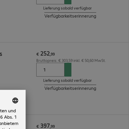
Lieferung sobald verfügbar
Verfügbarkeitserinnerung
252
s
€
,
99
Bruttopreis: € 303,59 inkl. € 50,60 MwSt.
Lieferung sobald verfügbar
Verfügbarkeitserinnerung
397
ung
€
,
99