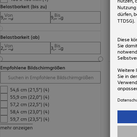
Belastbarkeit (bis zu)
Von
Bis
Belastbarkeit (ab)
Von
Bis
€ 272,99
Empfohlene Bildschirmgrößen
54,6 cm (21,5") (4)
55,9 cm (22,0") (4)
57,2 cm (22,5") (4)
58,4 cm (23,0") (4)
59,7 cm (23,5") (4)
mehr anzeigen