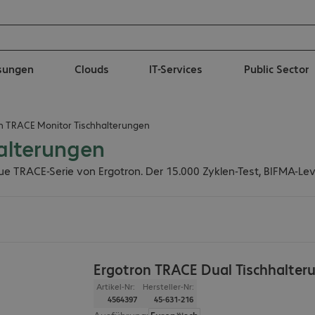
ösungen
Clouds
IT-Services
Public Sector
n TRACE Monitor Tischhalterungen
alterungen
eue TRACE-Serie von Ergotron. Der 15.000 Zyklen-Test, BIFMA-Leve
Ergotron TRACE Dual Tischhalter
Artikel-Nr:
Hersteller-Nr:
4564397
45-631-216