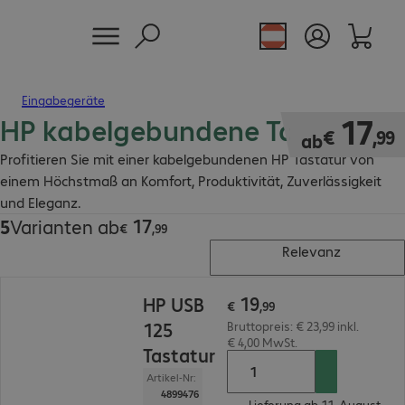
Eingabegeräte
HP kabelgebundene Tastatur
€ 17,99
17
€
,
99
ab
Profitieren Sie mit einer kabelgebundenen HP Tastatur von
einem Höchstmaß an Komfort, Produktivität, Zuverlässigkeit
und Eleganz.
17
5
Varianten ab
€ 17,99
€
,
99
Relevanz
€ 19,99
19
HP USB
€
,
99
125
Bruttopreis: € 23,99 inkl.
€ 4,00 MwSt.
Tastatur
Artikel-Nr:
4899476
Lieferung ab 11. August.