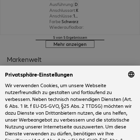
Ausführung
:
Deutsch
Anschlussart
:
Kabelgebunden
Anschlüsse
:
1 x USB Typ A
Farbe
:
Schwarz
Wiederaufladbar
:
Nein
5 von 5 Ergebnissen
Mehr anzeigen
Markenwelt
Unternehmen