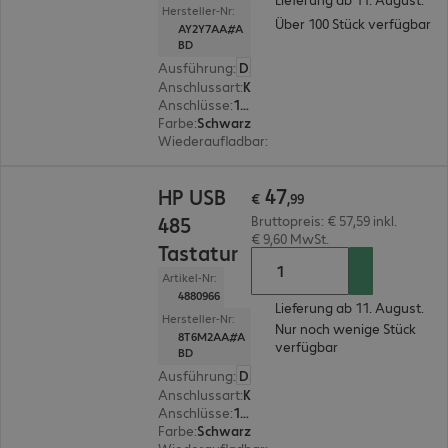
Hersteller-Nr:
Über 100 Stück verfügbar
AY2Y7AA#A
BD
Ausführung
:
Deutsch
Anschlussart
:
Kabelgebunden
Anschlüsse
:
1 x USB Typ A
Farbe
:
Schwarz
Wiederaufladbar
:
Nein
€ 47,99
47
HP USB
€
,
99
485
Bruttopreis: € 57,59 inkl.
€ 9,60 MwSt.
Tastatur
Artikel-Nr:
4880966
Lieferung ab 11. August.
Hersteller-Nr:
Nur noch wenige Stück
8T6M2AA#A
verfügbar
BD
Ausführung
:
Deutsch
Anschlussart
:
Kabelgebunden
Anschlüsse
:
1 x USB Typ A
Farbe
:
Schwarz