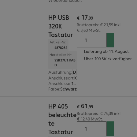
Wiederaufladbar
:
Nein
€ 17,99
17
HP USB
€
,
99
320K
Bruttopreis: € 21,59 inkl.
€ 3,60 MwSt.
Tastatur
Artikel-Nr:
4878231
Lieferung ab 11. August.
Hersteller-Nr:
Über 100 Stück verfügbar
9SR37UT#AB
D
Ausführung
:
Deutsch
Anschlussart
:
Kabelgebunden
Anschlüsse
:
1 x USB Typ A
Farbe
:
Schwarz
€ 61,99
61
HP 405
€
,
99
beleuchte
Bruttopreis: € 74,39 inkl.
€ 12,40 MwSt.
te
Tastatur