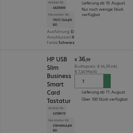
Artikel-Nr:
Lieferung ab 10. August.
4829009
Nur noch wenige Stück
verfügbar
Hersteller-Nr:
7N7C1AA#A
BD
Ausführung
:
Deutsch
Anschlussart
:
Kabelgebunden
Farbe
:
Schwarz
€ 36,99
36
HP USB
€
,
99
Slim
Bruttopreis: € 44,39 inkl.
€ 7,40 MwSt.
Business
Smart
Card
Lieferung ab 11. August.
Über 100 Stück verfügbar
Tastatur
Artikel-Nr:
4258619
Hersteller-Nr:
Z9H48AA#A
BD