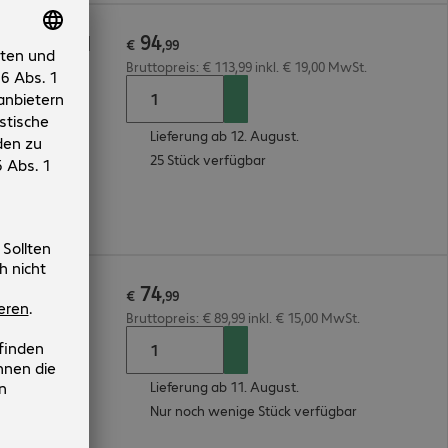
94
Point Bndl
€
,
99
Bruttopreis: € 113,99 inkl. € 19,00 MwSt.
Lieferung ab 12. August.
25 Stück verfügbar
74
Point
€
,
99
Bruttopreis: € 89,99 inkl. € 15,00 MwSt.
Lieferung ab 11. August.
Nur noch wenige Stück verfügbar