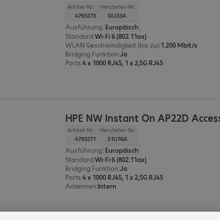
Artikel-Nr:
Hersteller-Nr:
4793273
S0J33A
Ausführung
:
Europäisch
Standard
:
Wi-Fi 6 (802.11ax)
WLAN Geschwindigkeit (bis zu)
:
1.200 Mbit/s
Bridging Funktion
:
Ja
Ports
:
4 x 1000 RJ45, 1 x 2,5G RJ45
HPE NW Instant On AP22D Access
Artikel-Nr:
Hersteller-Nr:
4793271
S1U76A
Ausführung
:
Europäisch
Standard
:
Wi-Fi 6 (802.11ax)
Bridging Funktion
:
Ja
Ports
:
4 x 1000 RJ45, 1 x 2,5G RJ45
Antennen
:
Intern