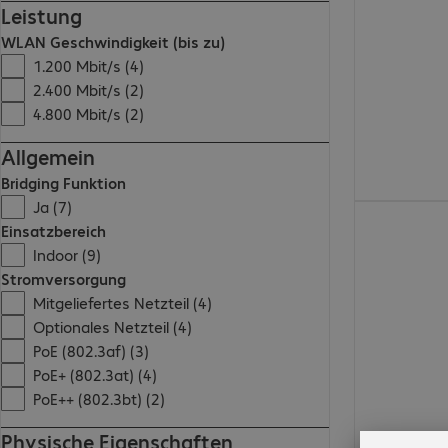
Leistung
WLAN Geschwindigkeit (bis zu)
1.200 Mbit/s (4)
2.400 Mbit/s (2)
4.800 Mbit/s (2)
Allgemein
Bridging Funktion
Ja (7)
€ 169,99
Einsatzbereich
Indoor (9)
Stromversorgung
Mitgeliefertes Netzteil (4)
Optionales Netzteil (4)
PoE (802.3af) (3)
PoE+ (802.3at) (4)
PoE++ (802.3bt) (2)
Physische Eigenschaften