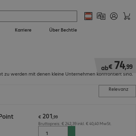
Karriere
Über Bechtle
€ 74,99
74
€
,
99
ab
ht zu werden mit denen kleine Unternehmen konfrontiert sind.
Relevanz
201
Point
€
,
99
Bruttopreis: € 242,39 inkl. € 40,40 MwSt.