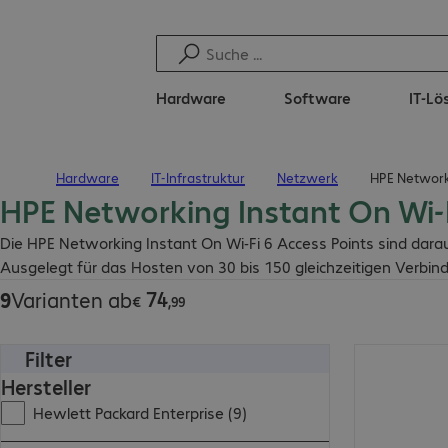
Hardware
Software
IT-L
Hardware
IT-Infrastruktur
Netzwerk
HPE Networki
Startseite
HPE Networking Instant On Wi-F
€ 74,99
Die HPE Networking Instant On Wi-Fi 6 Access Points sind dar
Ausgelegt für das Hosten von 30 bis 150 gleichzeitigen Verbin
74
9
Varianten ab
€
,
99
Filter
€ 201,99
Hersteller
Hewlett Packard Enterprise (9)