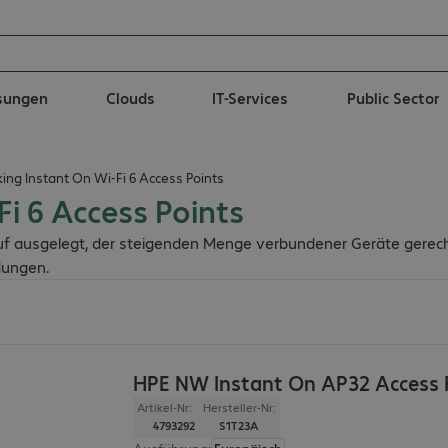
ösungen
Clouds
IT-Services
Public Sector
ng Instant On Wi-Fi 6 Access Points
i 6 Access Points
auf ausgelegt, der steigenden Menge verbundener Geräte gerec
dungen.
HPE NW Instant On AP32 Access 
Artikel-Nr:
Hersteller-Nr:
4793292
S1T23A