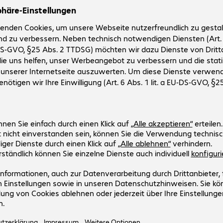
HPE NW Instant On AP21 Access 
Artikel-Nr:
Hersteller-Nr:
4793175
S1T14A
Ausführung
:
Europäisch
Standard
:
Wi-Fi 6 (802.11ax)
WLAN Geschwindigkeit (bis zu)
:
1.200 Mbit/s
Bridging Funktion
:
Ja
Ports
:
1 x 1000 RJ45
HPE NW Instant On AP21 Access 
Artikel-Nr:
Hersteller-Nr:
4792954
S1T09A
Ausführung
:
Europäisch
Standard
:
Wi-Fi 6 (802.11ax)
WLAN Geschwindigkeit (bis zu)
:
1.200 Mbit/s
Bridging Funktion
:
Ja
Ports
:
1 x 1000 RJ45