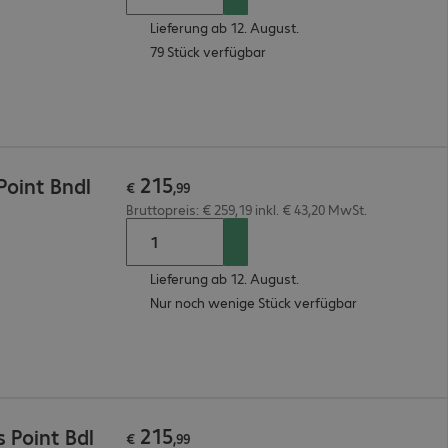
Lieferung ab 12. August.
79 Stück verfügbar
215
Point Bndl
€
,
99
Bruttopreis: € 259,19 inkl. € 43,20 MwSt.
Lieferung ab 12. August.
Nur noch wenige Stück verfügbar
215
 Point Bdl
€
,
99