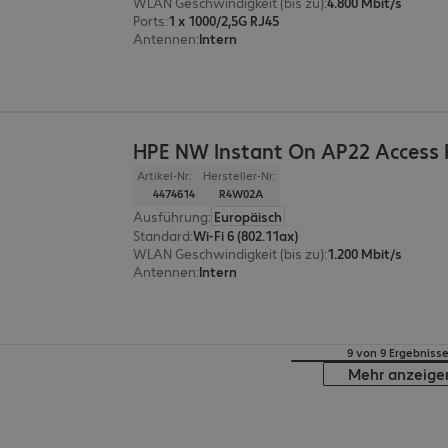
WLAN Geschwindigkeit (bis zu)
:
4.800 Mbit/s
Ports
:
1 x 1000/2,5G RJ45
Antennen
:
Intern
HPE NW Instant On AP22 Access 
Artikel-Nr:
Hersteller-Nr:
4474614
R4W02A
Ausführung
:
Europäisch
Standard
:
Wi-Fi 6 (802.11ax)
WLAN Geschwindigkeit (bis zu)
:
1.200 Mbit/s
Antennen
:
Intern
9 von 9 Ergebniss
Mehr anzeige