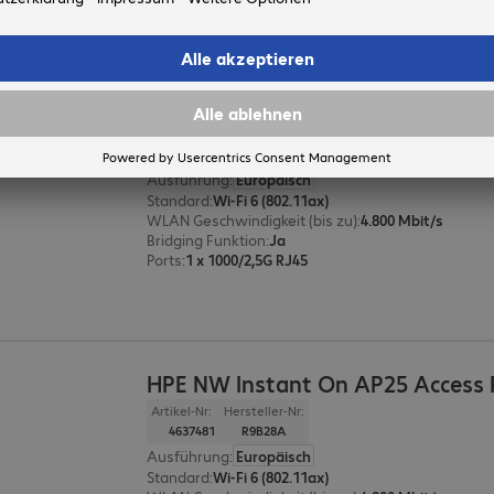
HPE NW Instant On AP25 Access 
Artikel-Nr:
Hersteller-Nr:
4637529
R9B33A
Ausführung
:
Europäisch
Standard
:
Wi-Fi 6 (802.11ax)
WLAN Geschwindigkeit (bis zu)
:
4.800 Mbit/s
Bridging Funktion
:
Ja
Ports
:
1 x 1000/2,5G RJ45
HPE NW Instant On AP25 Access 
Artikel-Nr:
Hersteller-Nr:
4637481
R9B28A
Ausführung
:
Europäisch
Standard
:
Wi-Fi 6 (802.11ax)