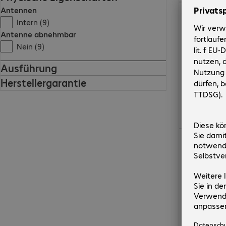
€ 94,99
Antennen
Intern (9)
Antenne abnehmbar
Nein (9)
Ausführung
Herstellergarantie
€ 74,99