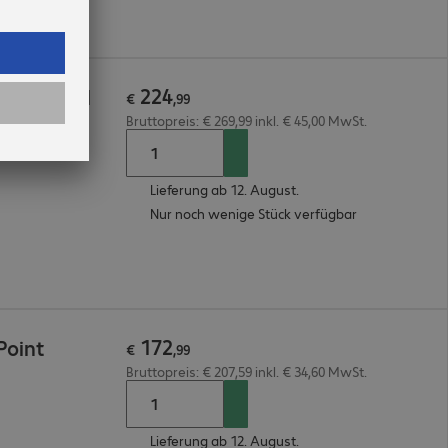
224
Point Bndl
€
,
99
Bruttopreis: € 269,99 inkl. € 45,00 MwSt.
Lieferung ab 12. August.
Nur noch wenige Stück verfügbar
172
Point
€
,
99
Bruttopreis: € 207,59 inkl. € 34,60 MwSt.
Lieferung ab 12. August.