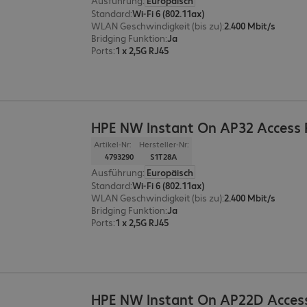
Ausführung
:
Europäisch
Standard
:
Wi-Fi 6 (802.11ax)
WLAN Geschwindigkeit (bis zu)
:
2.400 Mbit/s
Bridging Funktion
:
Ja
Ports
:
1 x 2,5G RJ45
HPE NW Instant On AP32 Access 
Artikel-Nr:
Hersteller-Nr:
4793290
S1T28A
Ausführung
:
Europäisch
Standard
:
Wi-Fi 6 (802.11ax)
WLAN Geschwindigkeit (bis zu)
:
2.400 Mbit/s
Bridging Funktion
:
Ja
Ports
:
1 x 2,5G RJ45
HPE NW Instant On AP22D Access