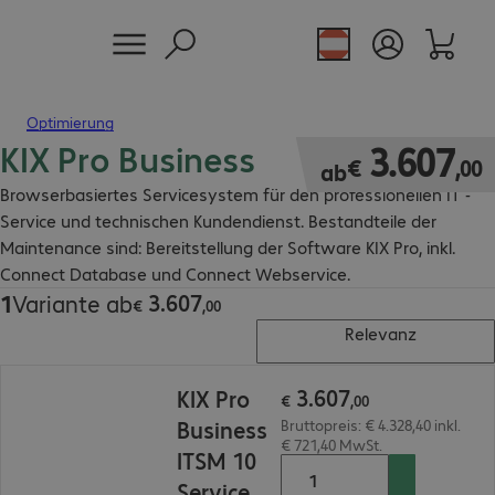
Optimierung
KIX Pro Business
€ 3.607,00
3
.
607
€
,
00
ab
Browserbasiertes Servicesystem für den professionellen IT -
Service und technischen Kundendienst. Bestandteile der
Maintenance sind: Bereitstellung der Software KIX Pro, inkl.
Connect Database und Connect Webservice.
3
.
607
1
Variante ab
€ 3.607,00
€
,
00
Relevanz
€ 3.607,00
3
.
607
KIX Pro
€
,
00
Business
Bruttopreis: € 4.328,40 inkl.
€ 721,40 MwSt.
ITSM 10
Service