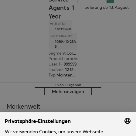
Agents 1
Lieferung ab 13. August.
Year
Artikel-Nr:
110315960
Hersteller-Nr:
40604-10-25A
B
Segment
:
Corporate, Education, Government
Produktsprache
:
Englisch, Französisch, Deutsc
User
:
1 - 999999
Laufzeit
:
12 Monat(e)
Typ
:
Maintenance inkl. Support
1 von 1 Ergebnis
Mehr anzeigen
Markenwelt