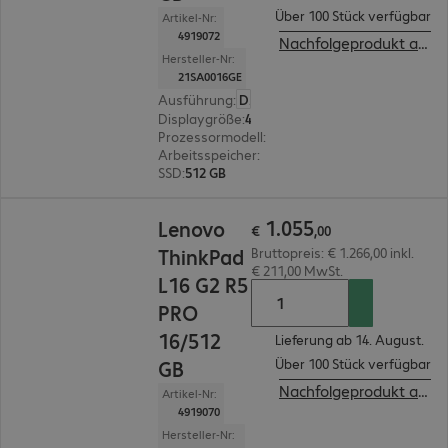
Über 100 Stück verfügbar
Artikel-Nr:
4919072
Nachfolgeprodukt ansehen
Hersteller-Nr:
21SA0016GE
Ausführung
:
Deutsch
Displaygröße
:
40,6 cm (16,0")
Prozessormodell
:
Intel Core Ultra 5 225U, 1,5 G
Arbeitsspeicher
:
16 GB
SSD
:
512 GB
€ 1.055,00
1
.
055
Lenovo
€
,
00
ThinkPad
Bruttopreis: € 1.266,00 inkl.
€ 211,00 MwSt.
L16 G2 R5
PRO
16/512
Lieferung ab 14. August.
Über 100 Stück verfügbar
GB
Nachfolgeprodukt ansehen
Artikel-Nr:
4919070
Hersteller-Nr: