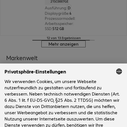
21SC0007GE
Ausführung
:
Deutsch
Displaygröße
:
40,6 cm (16,0")
Prozessormodell
:
AMD Ryzen 5 PRO 215, 3,2 G
Arbeitsspeicher
:
16 GB
SSD
:
512 GB
12 von 13 Ergebnissen
Mehr anzeigen
Markenwelt
Unternehmen