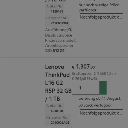
Nur noch wenige Stück
Artikel-Nr:
verfügbar
4930141
Nachfolgeprodukt ansehen
Hersteller-Nr:
21SC0029GE
Ausführung
:
Deutsch
Displaygröße
:
40,6 cm (16,0")
Prozessormodell
:
AMD Ryzen 5 PRO 215, 3,2 G
Arbeitsspeicher
:
32 GB
SSD
:
512 GB
€ 1.307,00
1
.
307
Lenovo
€
,
00
ThinkPad
Bruttopreis: € 1.568,40 inkl.
€ 261,40 MwSt.
L16 G2
R5P 32 GB
/ 1 TB
Lieferung ab 11. August.
38 Stück verfügbar
Artikel-Nr:
4930138
Nachfolgeprodukt ansehen
Hersteller-Nr:
21SC002AGE