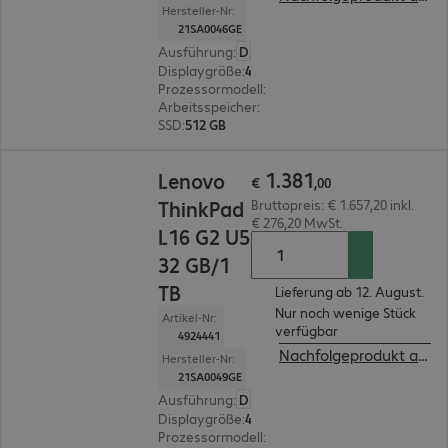
Hersteller-Nr:
21SA0046GE
Ausführung
:
Deutsch
Displaygröße
:
40,6 cm (16,0")
Prozessormodell
:
Intel Core Ultra 5 225U, 1,5 G
Arbeitsspeicher
:
32 GB
SSD
:
512 GB
€ 1.381,00
1
.
381
Lenovo
€
,
00
ThinkPad
Bruttopreis: € 1.657,20 inkl.
€ 276,20 MwSt.
L16 G2 U5
32 GB/1
TB
Lieferung ab 12. August.
Nur noch wenige Stück
Artikel-Nr:
verfügbar
4924441
Nachfolgeprodukt ansehen
Hersteller-Nr:
21SA0049GE
Ausführung
:
Deutsch
Displaygröße
:
40,6 cm (16,0")
Prozessormodell
:
Intel Core Ultra 5 225U, 1,5 G