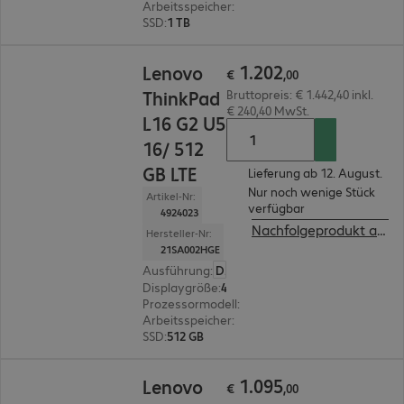
Arbeitsspeicher
:
32 GB
SSD
:
1 TB
€ 1.202,00
1
.
202
Lenovo
€
,
00
ThinkPad
Bruttopreis: € 1.442,40 inkl.
€ 240,40 MwSt.
L16 G2 U5
16/ 512
GB LTE
Lieferung ab 12. August.
Nur noch wenige Stück
Artikel-Nr:
verfügbar
4924023
Nachfolgeprodukt ansehen
Hersteller-Nr:
21SA002HGE
Ausführung
:
Deutsch
Displaygröße
:
40,6 cm (16,0")
Prozessormodell
:
Intel Core Ultra 5 225U, 1,5 G
Arbeitsspeicher
:
16 GB
SSD
:
512 GB
€ 1.095,00
1
.
095
Lenovo
€
,
00