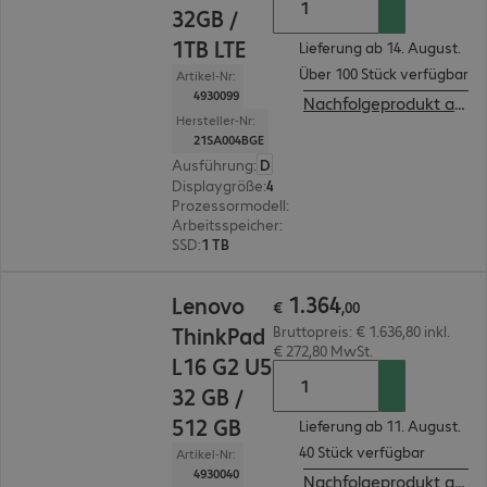
32GB /
1TB LTE
Lieferung ab 14. August.
Über 100 Stück verfügbar
Artikel-Nr:
4930099
Nachfolgeprodukt ansehen
Hersteller-Nr:
21SA004BGE
Ausführung
:
Deutsch
Displaygröße
:
40,6 cm (16,0")
Prozessormodell
:
Intel Core Ultra 7 255U, 2,0 G
Arbeitsspeicher
:
32 GB
SSD
:
1 TB
€ 1.364,00
1
.
364
Lenovo
€
,
00
ThinkPad
Bruttopreis: € 1.636,80 inkl.
€ 272,80 MwSt.
L16 G2 U5
32 GB /
512 GB
Lieferung ab 11. August.
40 Stück verfügbar
Artikel-Nr:
4930040
Nachfolgeprodukt ansehen