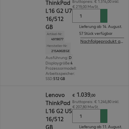
ThinkPad
Bruttopreis: € 1.314,00 inkl.
€ 219,00 MwSt.
L16 G2 U7
16/512
GB
Lieferung ab 14. August.
57 Stück verfügbar
Artikel-Nr:
4919077
Nachfolgeprodukt ansehen
Hersteller-Nr:
21SA002EGE
Ausführung
:
Deutsch
Displaygröße
:
40,6 cm (16,0")
Prozessormodell
:
Intel Core Ultra 7 255U, 2,0 G
Arbeitsspeicher
:
16 GB
SSD
:
512 GB
€ 1.039,00
1
.
039
Lenovo
€
,
00
ThinkPad
Bruttopreis: € 1.246,80 inkl.
€ 207,80 MwSt.
L16 G2 U5
16/512
GB
Lieferung ab 11. August.