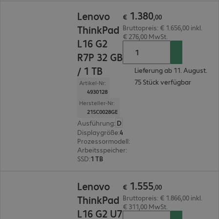
€ 1.380,00
1
.
380
Lenovo
€
,
00
ThinkPad
Bruttopreis: € 1.656,00 inkl.
€ 276,00 MwSt.
L16 G2
R7P 32 GB
/ 1 TB
Lieferung ab 11. August.
75 Stück verfügbar
Artikel-Nr:
4930128
Hersteller-Nr:
21SC0028GE
Ausführung
:
Deutsch
Displaygröße
:
40,6 cm (16,0")
Prozessormodell
:
AMD Ryzen 7 PRO 250, 3,3 G
Arbeitsspeicher
:
32 GB
SSD
:
1 TB
€ 1.555,00
1
.
555
Lenovo
€
,
00
ThinkPad
Bruttopreis: € 1.866,00 inkl.
€ 311,00 MwSt.
L16 G2 U7