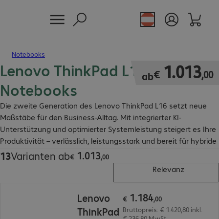
Notebooks
Lenovo ThinkPad L16 Gen 2
€ 1.013,00
1
.
013
€
,
00
ab
Notebooks
Die zweite Generation des Lenovo ThinkPad L16 setzt neue
Maßstäbe für den Business-Alltag. Mit integrierter KI-
Unterstützung und optimierter Systemleistung steigert es Ihre
Produktivität – verlässlich, leistungsstark und bereit für hybride
Arbeitswelten.
1
.
013
13
Varianten ab
€ 1.013,00
€
,
00
Relevanz
€ 1.184,00
1
.
184
Lenovo
€
,
00
ThinkPad
Bruttopreis: € 1.420,80 inkl.
€ 236,80 MwSt.