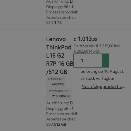
Ausführung
:
Deutsch
Displaygröße
:
40,6 cm (16,0")
Prozessormodell
:
AMD Ryzen 5 PRO 215, 3,2 G
Arbeitsspeicher
:
32 GB
SSD
:
1 TB
€ 1.013,00
1
.
013
Lenovo
€
,
00
ThinkPad
Bruttopreis: € 1.215,60 inkl.
€ 202,60 MwSt.
L16 G2
R7P 16 GB
/512 GB
Lieferung ab 14. August.
55 Stück verfügbar
Artikel-Nr:
4930136
Nachfolgeprodukt ansehen
Hersteller-Nr:
21SC000FGE
Ausführung
:
Deutsch
Displaygröße
:
40,6 cm (16,0")
Prozessormodell
:
AMD Ryzen 7 PRO 250, 3,3 G
Arbeitsspeicher
:
16 GB
SSD
:
512 GB