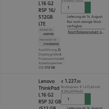
L16 G2
R5P 16/
512GB
Lieferung ab 14. August.
Nur noch wenige Stück
LTE
verfügbar
Artikel-Nr:
Nachfolgeprodukt ansehen
4930169
Hersteller-Nr:
21SC002DGE
Ausführung
:
Deutsch
Displaygröße
:
40,6 cm (16,0")
Prozessormodell
:
AMD Ryzen 5 PRO 215, 3,2 G
Arbeitsspeicher
:
16 GB
SSD
:
512 GB
€ 1.227,00
1
.
227
Lenovo
€
,
00
ThinkPad
Bruttopreis: € 1.472,40 inkl.
€ 245,40 MwSt.
L16 G2
R5P 32 GB
/512 GB
Lieferung ab 14. August.