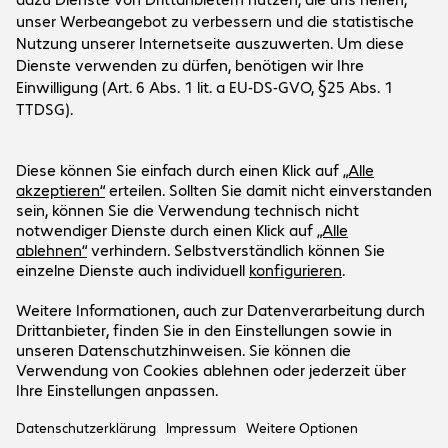
Unternehmen
Das Unternehmen
Kundenservice
Bechtle Standorte
Karriere
Versand- und Zahlungsinformationen
Presse
Social Media
Kontakt
Investor Relations
Bechtle in Österreich
Events
LinkedIn
Hilfecenter
Xing
Newsletter
Unser Angebot gilt ausschließlich für
Youtube
gewerbliche Endkunden und Öffentliche
Instagram
Auftraggeber (keine Wiederverkäufer sowie
Facebook
Einzel- und Kleinstunternehmen).
Preise in EUR zuzüglich gesetzlicher MwSt.
Impressum
Datenschutz
AGB