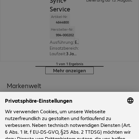
Sync+
Service
Artikel-Nr:
4644800
Hersteller-Nr:
994-000202
Ausführung
:
Europäisch
Einsatzbereich
:
Headset, Videokonferenz-Systeme
Laufzeit
:
3 Jahre
1 von 1 Ergebnis
Mehr anzeigen
Markenwelt