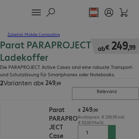
Zubehör Mobile Computing
Parat PARAPROJECT Active
€ 249,99
249
€
,
99
ab
Ladekoffer
Die PARAPROJECT Active Cases sind eine robuste Transport-
und Schutzlösung für Smartphones oder Notebooks.
249
2
Varianten ab
€ 249,99
€
,
99
Relevanz
€ 249,99
249
Parat
€
,
99
PARAPRO
Bruttopreis: € 299,99 inkl.
€ 50,00 MwSt.
JECT
Case