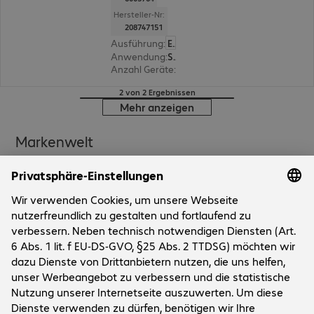
Hersteller-Nr:
208747151
Ausführung
:
Europäisch
Anwendung
:
Smartphone
Anzahl Geräte
:
28
2 von 2 Ergebnissen
Mehr anzeigen
Markenwelt
Unternehmen