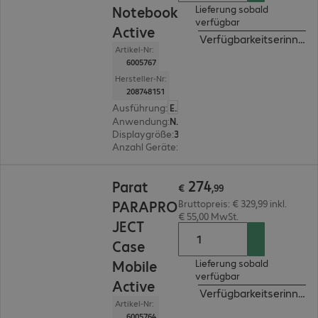
Notebook
Lieferung sobald
verfügbar
Active
Verfügbarkeitserinneru
Artikel-Nr:
6005767
Hersteller-Nr:
208748151
Ausführung
:
Europäisch
Anwendung
:
Notebook
Displaygröße
:
35,6 cm (14,0")
Anzahl Geräte
:
8
€ 274,99
274
Parat
€
,
99
PARAPRO
Bruttopreis: € 329,99 inkl.
€ 55,00 MwSt.
JECT
Case
Mobile
Lieferung sobald
verfügbar
Active
Verfügbarkeitserinneru
Artikel-Nr:
6005764