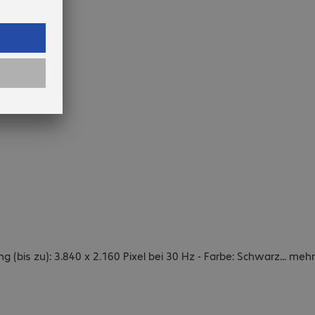
 (bis zu): 3.840 x 2.160 Pixel bei 30 Hz - Farbe: Schwarz
...
mehr