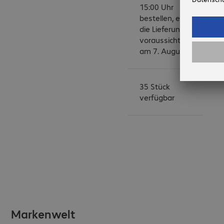
15:00 Uhr
bestellen, erfolgt
die Lieferung
voraussichtlich
am 7. August.
35 Stück
verfügbar
Markenwelt