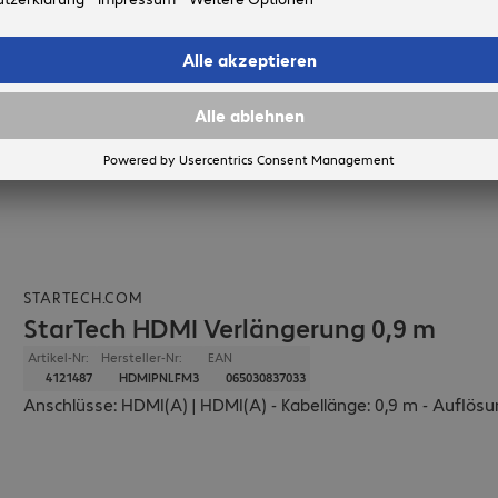
STARTECH.COM
StarTech HDMI Verlängerung 0,9 m
Artikel-Nr:
Hersteller-Nr:
EAN
4121487
HDMIPNLFM3
065030837033
Anschlüsse: HDMI(A) | HDMI(A) - Kabellänge: 0,9 m - Auflösung