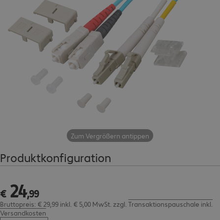
Zum Vergrößern antippen
Produktkonfiguration
24
€ 24,99
€
,
99
Bruttopreis: € 29,99 inkl. € 5,00 MwSt.
zzgl.
Transaktionspauschale inkl.
Versandkosten