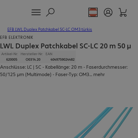
EFB LWL Duplex Patchkabel SC-LC OM3 türkis
EFB ELEKTRONIK
LWL Duplex Patchkabel SC-LC 20 m 50 µ
Artikel-Nr:
Hersteller-Nr:
EAN
620005
O0314.20
4049759024482
Anschlüsse: LC | SC - Kabellänge: 20 m - Faserdurchmesser:
50/125 µm (Multimode) - Faser-Typ: OM3
...
mehr