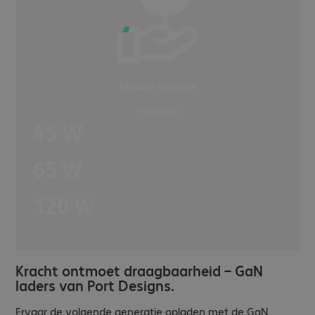
Minder energie
verbruik
45 W
65 W
120 W
Kracht ontmoet draagbaarheid – GaN
laders van Port Designs.
Ervaar de volgende generatie opladen met de GaN