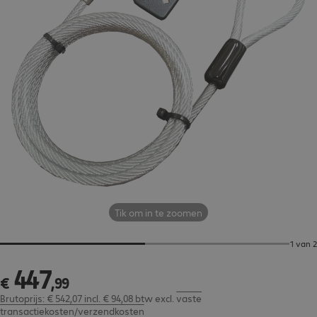
Tik om in te zoomen
1 van 2
447
€ 447,99
€
,
99
Brutoprijs: € 542,07 incl. € 94,08 btw
excl.
vaste
transactiekosten/verzendkosten