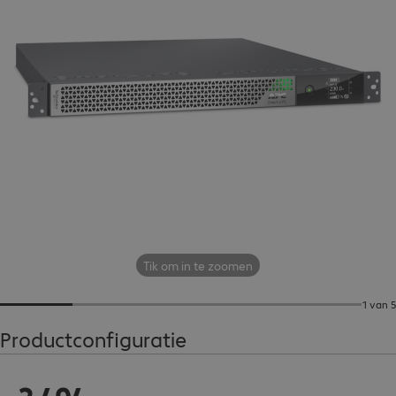
Tik om in te zoomen
1 van 5
Productconfiguratie
€ 3.494,00