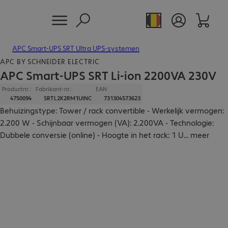
APC Smart-UPS SRT Ultra UPS-systemen
APC BY SCHNEIDER ELECTRIC
APC Smart-UPS SRT Li-ion 2200VA 230V
Productnr.:
Fabrikant-nr.:
EAN
4750094
SRTL2K2RM1UINC
731304573623
Behuizingstype: Tower / rack convertible - Werkelijk vermogen:
2.200 W - Schijnbaar vermogen (VA): 2.200VA - Technologie:
Dubbele conversie (online) - Hoogte in het rack: 1 U
...
meer