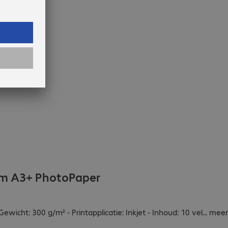
um A3+ PhotoPaper
Gewicht: 300 g/m² - Printapplicatie: Inkjet - Inhoud: 10 vel
...
meer