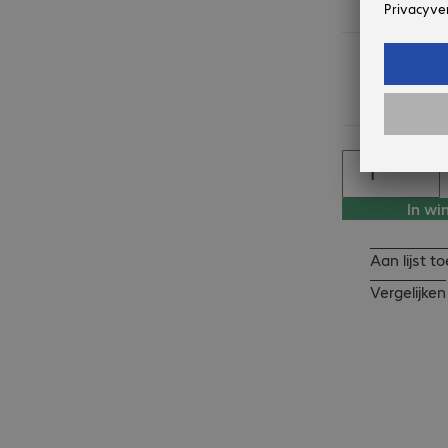
Nog slechts
artikelen o
In wi
Aan lijst 
Vergelijken