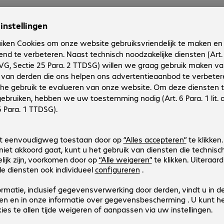
nfiguratie
2 incl. € 6,93 btw
n/verzendkosten
 15:00 uur
rdt jouw
naar
g op 11.
ezorgd.