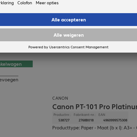
 enkele
p voorraad.
nkelwagen
toevoegen
CANON
Canon PT-101 Pro Platin
Productnr.:
Fabrikant-nr.:
EAN
538727
2768B018
4960999575308
Producttype: Paper - Maat (b x l): A3+ - 