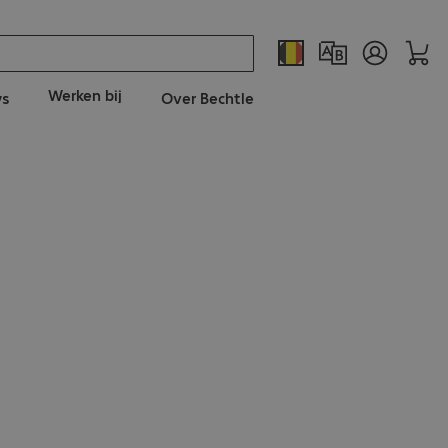
Werken bij
ws
Over Bechtle