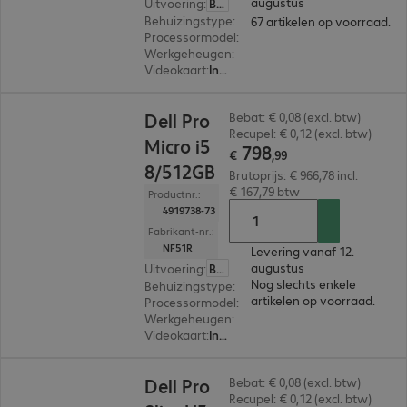
augustus
Uitvoering
:
België (Nederlands)
Behuizingstype
:
Micro housing
67 artikelen op voorraad.
Processormodel
:
Intel Core Ultra 7 265T, 1,5 GH
Werkgeheugen
:
16 GB
Videokaart
:
Intel Graphics
€ 798,99
Dell Pro
Bebat: € 0,08 (excl. btw)
Recupel: € 0,12 (excl. btw)
Micro i5
798
€
,
99
8/512GB
Brutoprijs: € 966,78 incl.
€ 167,79 btw
Productnr.:
4919738-73
Fabrikant-nr.:
NF51R
Levering vanaf 12.
augustus
Uitvoering
:
België (Nederlands)
Nog slechts enkele
Behuizingstype
:
Micro housing
artikelen op voorraad.
Processormodel
:
Intel Core i5-14500T, 1,7 GHz
Werkgeheugen
:
8 GB
Videokaart
:
Intel UHD Graphics 770
€ 735,79
Dell Pro
Bebat: € 0,08 (excl. btw)
Recupel: € 0,12 (excl. btw)