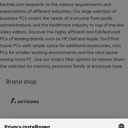
bechtle.com responds to the various requirements and
expectations of different industries. Our large selection of
business PCs covers the needs of everyone from public
administrations and the healthcare industry to top-of-the-line
video editors. Discover the highly efficient and full-featured
PCs of leading brands such as HP, Dell and Apple. You’ll find
tower PCs with ample space for additional accessories, mini
PCs for smaller working environments and the ultra-space-
saving micro PC. Use our shop’s filter options to narrow down
the selection by memory, processor family or enclosure type.
Brand shop