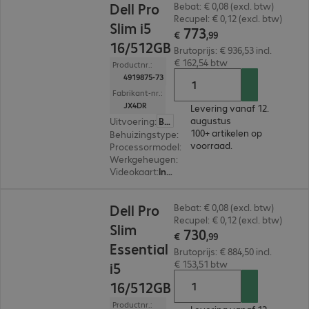
Dell Pro
Bebat: € 0,08 (excl. btw)
Recupel: € 0,12 (excl. btw)
Slim i5
773
€
,
99
16/512GB
Brutoprijs: € 936,53 incl.
€ 162,54 btw
Productnr.:
4919875-73
Fabrikant-nr.:
JX4DR
Levering vanaf 12.
augustus
Uitvoering
:
België (Nederlands)
100+ artikelen op
Behuizingstype
:
Small form factor
voorraad.
Processormodel
:
Intel Core i5-14500, 2,6 GHz
Werkgeheugen
:
16 GB
Videokaart
:
Intel UHD Graphics 770
€ 730,99
Dell Pro
Bebat: € 0,08 (excl. btw)
Recupel: € 0,12 (excl. btw)
Slim
730
€
,
99
Essential
Brutoprijs: € 884,50 incl.
€ 153,51 btw
i5
16/512GB
Productnr.: