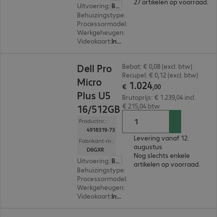
27 artikelen op voorraad.
Uitvoering
:
België (Nederlands)
Behuizingstype
:
Small form factor
Processormodel
:
Intel Core Ultra 7 265, 2,4 GHz
Werkgeheugen
:
16 GB
Videokaart
:
Intel Graphics
€ 1.024,00
Dell Pro
Bebat: € 0,08 (excl. btw)
Recupel: € 0,12 (excl. btw)
Micro
1
.
024
€
,
00
Plus U5
Brutoprijs: € 1.239,04 incl.
€ 215,04 btw
16/512GB
Productnr.:
4918319-73
Levering vanaf 12.
Fabrikant-nr.:
augustus
D6GXR
Nog slechts enkele
Uitvoering
:
België (Nederlands)
artikelen op voorraad.
Behuizingstype
:
Micro housing
Processormodel
:
Intel Core Ultra 5 235, 3,4 GHz
Werkgeheugen
:
16 GB
Videokaart
:
Intel Graphics
€ 773,99