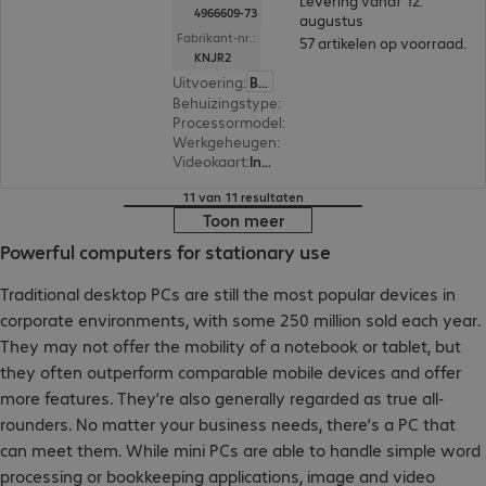
Levering vanaf 12.
4966609-73
augustus
Fabrikant-nr.:
57 artikelen op voorraad.
KNJR2
Uitvoering
:
België (Nederlands)
Behuizingstype
:
Small form factor
Processormodel
:
Intel Core i5-14400, 2,5 GHz
Werkgeheugen
:
16 GB
Videokaart
:
Intel UHD Graphics 730
11 van 11 resultaten
Toon meer
Powerful computers for stationary use
Traditional desktop PCs are still the most popular devices in
corporate environments, with some 250 million sold each year.
They may not offer the mobility of a notebook or tablet, but
they often outperform comparable mobile devices and offer
more features. They’re also generally regarded as true all-
rounders. No matter your business needs, there’s a PC that
can meet them. While mini PCs are able to handle simple word
processing or bookkeeping applications, image and video