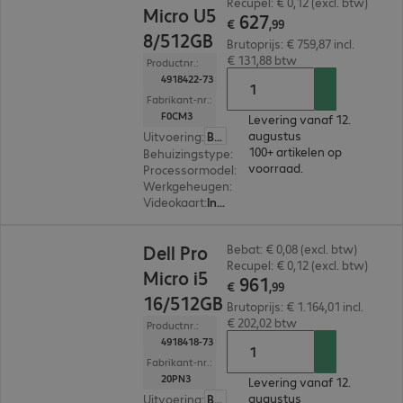
Recupel: € 0,12 (excl. btw)
Micro U5
627
€
,
99
8/512GB
Brutoprijs: € 759,87 incl.
€ 131,88 btw
Productnr.:
4918422-73
Fabrikant-nr.:
F0CM3
Levering vanaf 12.
augustus
Uitvoering
:
België (Nederlands)
100+ artikelen op
Behuizingstype
:
Micro housing
voorraad.
Processormodel
:
Intel Core Ultra 5 235T, 2,2 GH
Werkgeheugen
:
8 GB
Videokaart
:
Intel Graphics
€ 961,99
Dell Pro
Bebat: € 0,08 (excl. btw)
Recupel: € 0,12 (excl. btw)
Micro i5
961
€
,
99
16/512GB
Brutoprijs: € 1.164,01 incl.
€ 202,02 btw
Productnr.:
4918418-73
Fabrikant-nr.:
20PN3
Levering vanaf 12.
augustus
Uitvoering
:
België (Nederlands)