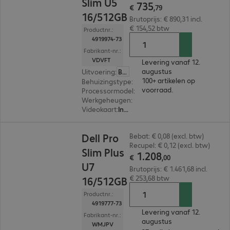
Slim U5
735
€
,
79
16/512GB
Brutoprijs: € 890,31 incl.
€ 154,52 btw
Productnr.:
4919974-73
Fabrikant-nr.:
VDVFT
Levering vanaf 12.
augustus
Uitvoering
:
België (Nederlands)
100+ artikelen op
Behuizingstype
:
Small form factor
voorraad.
Processormodel
:
Intel Core Ultra 5 235, 3,4 GHz
Werkgeheugen
:
16 GB
Videokaart
:
Intel Graphics
€ 1.208,00
Dell Pro
Bebat: € 0,08 (excl. btw)
Recupel: € 0,12 (excl. btw)
Slim Plus
1
.
208
€
,
00
U7
Brutoprijs: € 1.461,68 incl.
€ 253,68 btw
16/512GB
Productnr.:
4919777-73
Levering vanaf 12.
Fabrikant-nr.:
augustus
WMJPV