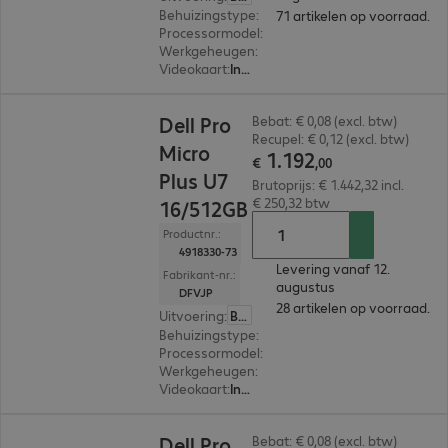
Behuizingstype
:
Micro housing
71 artikelen op voorraad.
Processormodel
:
Intel Core i5-14500T, 1,7 GHz
Werkgeheugen
:
16 GB
Videokaart
:
Intel UHD Graphics 770
€ 1.192,00
Dell Pro
Bebat: € 0,08 (excl. btw)
Recupel: € 0,12 (excl. btw)
Micro
1
.
192
€
,
00
Plus U7
Brutoprijs: € 1.442,32 incl.
€ 250,32 btw
16/512GB
Productnr.:
4918330-73
Levering vanaf 12.
Fabrikant-nr.:
augustus
DFVJP
28 artikelen op voorraad.
Uitvoering
:
België (Nederlands)
Behuizingstype
:
Micro housing
Processormodel
:
Intel Core Ultra 7 265, 2,4 GHz
Werkgeheugen
:
16 GB
Videokaart
:
Intel Graphics
€ 841,05
Dell Pro
Bebat: € 0,08 (excl. btw)