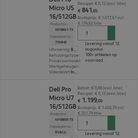
Recupel: € 0,12 (excl. btw)
Micro U5
841
€
,
05
16/512GB
Brutoprijs: € 1.017,67 incl.
€ 176,62 btw
Productnr.:
4918841-73
Fabrikant-nr.:
7YMHK
Levering vanaf 12.
augustus
Uitvoering
:
België (Nederlands)
100+ artikelen op
Behuizingstype
:
Micro housing
voorraad.
Processormodel
:
Intel Core Ultra 5 235T, 2,2 GH
Werkgeheugen
:
16 GB
Videokaart
:
Intel Graphics
€ 1.199,00
Dell Pro
Bebat: € 0,08 (excl. btw)
Recupel: € 0,12 (excl. btw)
Micro U7
1
.
199
€
,
00
16/512GB
Brutoprijs: € 1.450,79 incl.
€ 251,79 btw
Productnr.:
4918850-73
Fabrikant-nr.:
RV6CG
Levering vanaf 12.