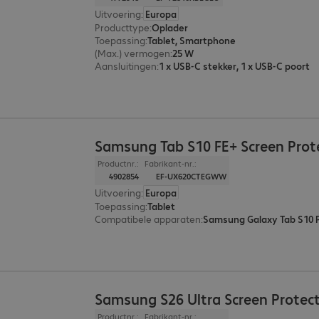
Uitvoering
:
Europa
Producttype
:
Oplader
Toepassing
:
Tablet, Smartphone
(Max.) vermogen
:
25 W
Aansluitingen
:
1 x USB-C stekker, 1 x USB-C poort
Samsung Tab S10 FE+ Screen Prot
Productnr.:
Fabrikant-nr.:
4902854
EF-UX620CTEGWW
Uitvoering
:
Europa
Toepassing
:
Tablet
Compatibele apparaten
:
Samsung Galaxy Tab S10 
Samsung S26 Ultra Screen Protect
Productnr.:
Fabrikant-nr.: