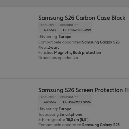
Samsung S26 Carbon Case Black
Productnr.:
Fabrikant-nr.:
4985547
EF-KS942SNEGWW
Uitvoering
:
Europa
Compatibele apparaten
:
Samsung Galaxy S26
Kleur
:
Zwart
Functies
:
Magnetic, Back protection
Draadloos opladen
:
Ja
Samsung S26 Screen Protection F
Productnr.:
Fabrikant-nr.:
4985564
EF-US942CTEGWW
Uitvoering
:
Europa
Toepassing
:
Smartphone
Schermgrootte
:
16,0 cm (6,3")
Compatibele apparaten
:
Samsung Galaxy S26