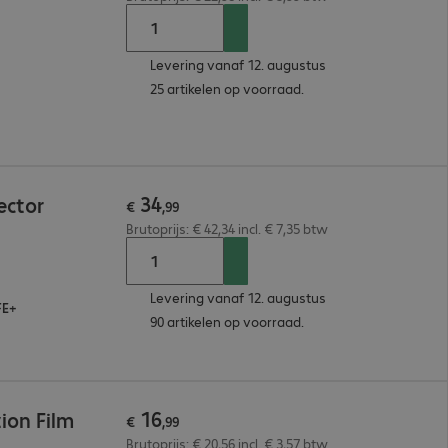
Levering vanaf 12. augustus
25 artikelen op voorraad.
34
ector
€
,
99
Brutoprijs: € 42,34 incl. € 7,35 btw
Levering vanaf 12. augustus
FE+
90 artikelen op voorraad.
16
ion Film
€
,
99
Brutoprijs: € 20,56 incl. € 3,57 btw