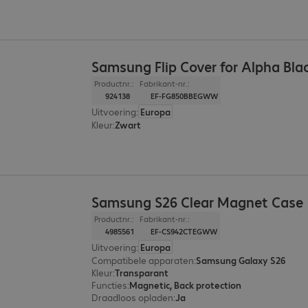
Samsung Flip Cover for Alpha Bla
Productnr.:
Fabrikant-nr.:
924138
EF-FG850BBEGWW
Uitvoering
:
Europa
Kleur
:
Zwart
Samsung S26 Clear Magnet Case
Productnr.:
Fabrikant-nr.:
4985561
EF-CS942CTEGWW
Uitvoering
:
Europa
Compatibele apparaten
:
Samsung Galaxy S26
Kleur
:
Transparant
Functies
:
Magnetic, Back protection
Draadloos opladen
:
Ja