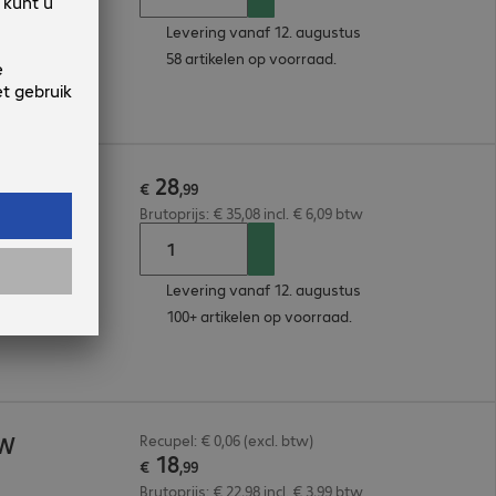
Levering vanaf 12. augustus
58 artikelen op voorraad.
28
€
,
99
Brutoprijs: € 35,08 incl. € 6,09 btw
a
Levering vanaf 12. augustus
100+ artikelen op voorraad.
5W
Recupel: € 0,06 (excl. btw)
18
€
,
99
Brutoprijs: € 22,98 incl. € 3,99 btw