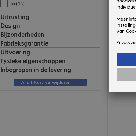
Ja (13)
Uitrusting
Design
Bijzonderheden
Fabrieksgarantie
€ 28,99
Uitvoering
Fysieke eigenschappen
Inbegrepen in de levering
Alle filters verwijderen
€ 18,99