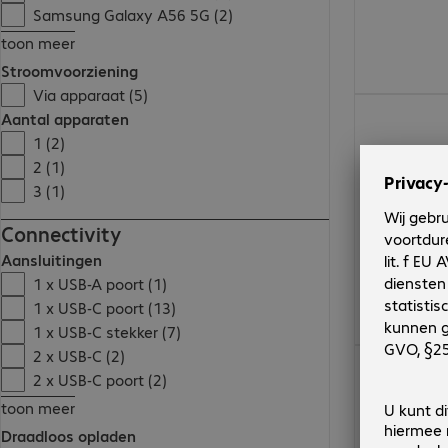
Samsung Galaxy A56 5G (2)
toon meer
Stroomvoorziening
Via apparaat (5)
€ 9,99
Aantal apparaten
1 (2)
2 (1)
3 (1)
Connectivity
Aansluitingen
1 x USB-A poort (1)
1 x USB-C poort (13)
1 x USB-C stekker (7)
2 x USB-C (2)
€ 34,99
2 x USB-C poort (2)
toon meer
Draadloos opladen