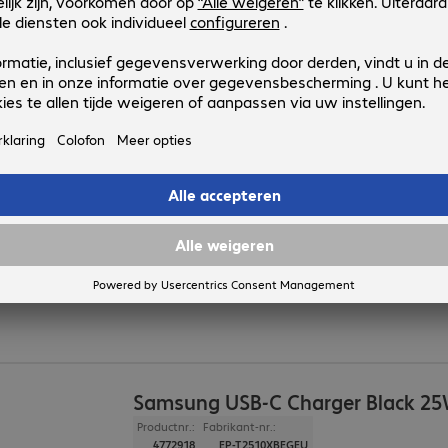
Uitvoering
:
Europa
Compatibele apparaten
:
Samsung Galaxy S25
Kleur
:
Grijs
Functies
:
Back protection
Samsung S26 Ultra Clear Case
Productnr.:
Fabrikant-nr.:
4985598
EF-QS948CTEGWW
Uitvoering
:
Europa
Compatibele apparaten
:
Samsung Galaxy S26 Ultr
Kleur
:
Transparant
Functies
:
Back protection
Samsung USB-C Charger Black 2
Productnr.:
Fabrikant-nr.:
4772918
EP-T2510XBEGEU