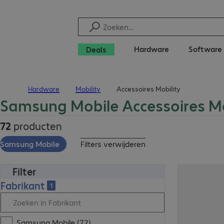
Hardware
Software
Deals
Hardware
Mobility
Accessoires Mobility
Terug naar startpagina
Samsung Mobile Accessoires Mo
72
producten
Samsung Mobile
Filters verwijderen
Filter
Fabrikant
1
Samsung Mobile (72)