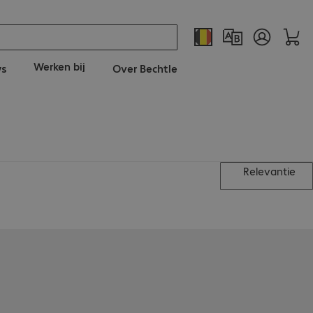
Werken bij
ws
Over Bechtle
Relevantie