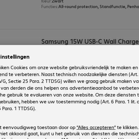
Kleur
:
Zwart
Functies
:
All-round protection, Standfunctie, Penh
Samsung 15W USB-C Wall Charge
Productnr.:
Fabrikant-nr.:
4685041
EP-T1510NWEGEU
Uitvoering
:
Europa
Producttype
:
Oplaadadapter
Toepassing
:
Tablet, Smartphone
(Max.) vermogen
:
15 W
Aansluitingen
:
1 x USB-C poort
Samsung Galaxy S25 Kindsuit Ca
Productnr.:
Fabrikant-nr.:
4878629
EF-VS931PJEGWW