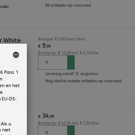
66 artikelen op voorraad.
ouder
r White
Recupel: € 0,06 (excl. btw)
9
€
,
99
Brutoprijs: € 12,09 incl. € 2,10 btw
Levering vanaf 12. augustus
Nog slechts enkele artikelen op voorraad.
34
se Grey
€
,
99
Brutoprijs: € 42,34 incl. € 7,35 btw