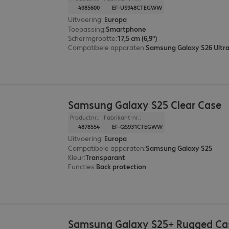
4985600
EF-US948CTEGWW
Uitvoering
:
Europa
Toepassing
:
Smartphone
Schermgrootte
:
17,5 cm (6,9")
Compatibele apparaten
:
Samsung Galaxy S26 Ultr
Samsung Galaxy S25 Clear Case
Productnr.:
Fabrikant-nr.:
4878554
EF-QS931CTEGWW
Uitvoering
:
Europa
Compatibele apparaten
:
Samsung Galaxy S25
Kleur
:
Transparant
Functies
:
Back protection
Samsung Galaxy S25+ Rugged Ca