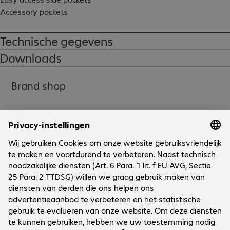
Accessory pockets

Padded, ergonomic shoulder straps
Technische gegevens
Downloads
Brand shop
Onderneming
Bechtle vestigingen