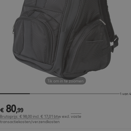
Tik om in te zoomen
1 van 4
80
€ 80,99
€
,
99
Brutoprijs: € 98,00 incl. € 17,01 btw
excl.
vaste
transactiekosten/verzendkosten