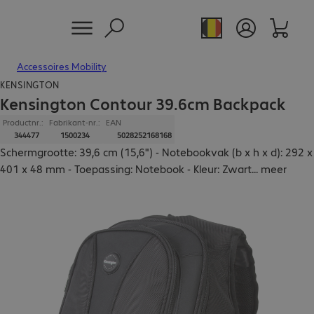
Accessoires Mobility
KENSINGTON
Kensington Contour 39.6cm Backpack
Productnr.:
Fabrikant-nr.:
EAN
344477
1500234
5028252168168
Schermgrootte: 39,6 cm (15,6") - Notebookvak (b x h x d): 292 x
401 x 48 mm - Toepassing: Notebook - Kleur: Zwart
...
meer