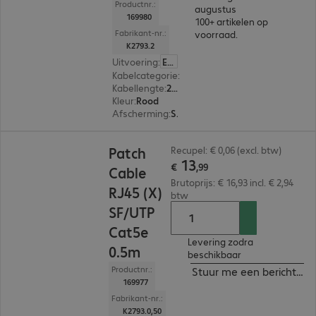
Productnr.:
augustus
169980
100+ artikelen op
Fabrikant-nr.:
voorraad.
K2793.2
Uitvoering
:
Europa
Kabelcategorie
:
Cat5e
Kabellengte
:
2 m
Kleur
:
Rood
Afscherming
:
SF/UTP
€ 13,99
Patch
Recupel: € 0,06 (excl. btw)
13
€
,
99
Cable
Brutoprijs: € 16,93 incl. € 2,94
RJ45 (X)
btw
SF/UTP
Cat5e
Levering zodra
0.5m
beschikbaar
Productnr.:
Stuur me een bericht ind
169977
Fabrikant-nr.:
K2793.0,50