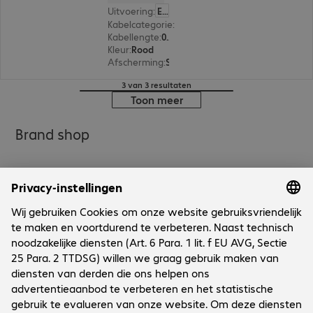
Uitvoering
:
Europa
Kabelcategorie
:
Cat5e
Kabellengte
:
0,5 m
Kleur
:
Rood
Afscherming
:
SF/UTP
3 van 3 resultaten
Toon meer
Brand shop
Onderneming