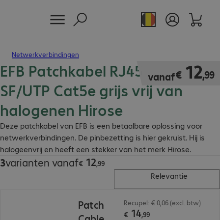
Netwerkverbindingen
EFB Patchkabel RJ45 gekruist
€ 12,99
12
€
,
99
vanaf
SF/UTP Cat5e grijs vrij van
halogenen Hirose
Deze patchkabel van EFB is een betaalbare oplossing voor
netwerkverbindingen. De pinbezetting is hier gekruist. Hij is
halogeenvrij en heeft een stekker van het merk Hirose.
12
3
varianten vanaf
€ 12,99
€
,
99
Relevantie
€ 14,99
Patch
Recupel: € 0,06 (excl. btw)
14
€
,
99
Cable