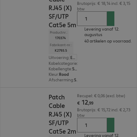
Brutoprijs: € 18,14 incl. € 3,15
RJ45 (X)
btw
SF/UTP
Cat5e 5m
Levering vanaf 12.
Productnr.:
augustus
170374
40 artikelen op voorraad.
Fabrikant-nr.:
K2793.5
Uitvoering
:
Europa
Kabelcategorie
:
Cat5e
Kabellengte
:
5 m
Kleur
:
Rood
Afscherming
:
SF/UTP
€ 12,99
Patch
Recupel: € 0,06 (excl. btw)
12
€
,
99
Cable
Brutoprijs: € 15,72 incl. € 2,73
RJ45 (X)
btw
SF/UTP
Cat5e 2m
Levering vanaf 12.