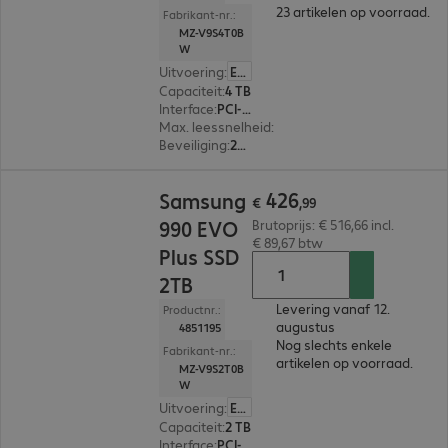
23 artikelen op voorraad.
Fabrikant-nr.:
MZ-V9S4T0B
W
Uitvoering
:
Europa
Capaciteit
:
4 TB
Interface
:
PCI-Express (x4) M.2 2280
Max. leessnelheid
:
7.250 MB/s
Beveiliging
:
256-bit AES-versleuteling
€ 426,99
426
Samsung
€
,
99
990 EVO
Brutoprijs: € 516,66 incl.
€ 89,67 btw
Plus SSD
2TB
Levering vanaf 12.
Productnr.:
augustus
4851195
Nog slechts enkele
Fabrikant-nr.:
artikelen op voorraad.
MZ-V9S2T0B
W
Uitvoering
:
Europa
Capaciteit
:
2 TB
Interface
:
PCI-Express (x4) M.2 2280