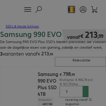
SSD’s & Harde Schijven
Samsung 990 EVO Plus SSD's
€ 213,99
213
€
,
99
vanaf
De Samsung 990 EVO Plus SSD's bieden prestaties die voldoen
aan de dagelijkse eisen van gaming, zakelijk en creatief werk.
213
3
varianten vanaf
€ 213,99
€
,
99
Relevantie
€ 798,99
798
Samsung
€
,
99
990 EVO
Brutoprijs: € 966,78 incl.
€ 167,79 btw
Plus SSD
4TB
Levering vanaf 12.
Productnr.:
augustus
4851196