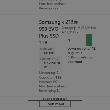
Max. leessnelheid
:
7.250 MB/s
Beveiliging
:
256-bit AES-versleuteling
€ 213,99
213
Samsung
€
,
99
990 EVO
Brutoprijs: € 258,93 incl.
€ 44,94 btw
Plus SSD
1TB
Levering vanaf 12.
Productnr.:
augustus
4851188
100+ artikelen op
Fabrikant-nr.:
voorraad.
MZ-V9S1T0B
W
Uitvoering
:
Europa
Capaciteit
:
1 TB
Interface
:
PCI-Express (x4) M.2 2280
Max. leessnelheid
:
7.150 MB/s
Beveiliging
:
256-bit AES-versleuteling
3 van 3 resultaten
Toon meer