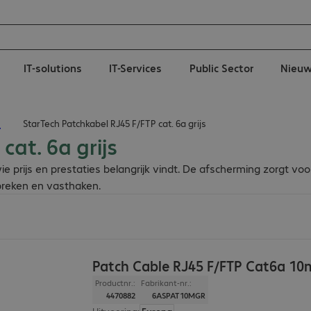
IT-solutions
IT-Services
Public Sector
Nieu
n
StarTech Patchkabel RJ45 F/FTP cat. 6a grijs
cat. 6a grijs
e prijs en prestaties belangrijk vindt. De afscherming zorgt v
breken en vasthaken.
Patch Cable RJ45 F/FTP Cat6a 10
Productnr.:
Fabrikant-nr.:
4470882
6ASPAT10MGR