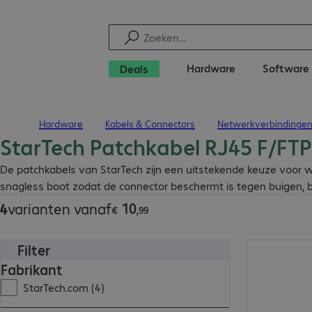
Hardware
Software
Deals
Hardware
Kabels & Connectors
Netwerkverbindinge
Terug naar startpagina
StarTech Patchkabel RJ45 F/FTP 
€ 10,99
De patchkabels van StarTech zijn een uitstekende keuze voor wi
snagless boot zodat de connector beschermt is tegen buigen, 
10
4
varianten vanaf
€
,
99
Filter
€ 45,99
Fabrikant
StarTech.com (4)