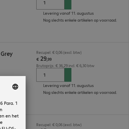
Levering vanaf 11. augustus
Nog slechts enkele artikelen op voorraad.
 Grey
Recupel: € 0,06 (excl. btw)
29
€
,
99
Brutoprijs: € 36,29 incl. € 6,30 btw
Levering vanaf 11. augustus
Nog slechts enkele artikelen op voorraad.
 Grey
Recupel: € 0,06 (excl. btw)