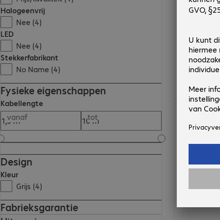
Halogeenvrij
Nee (4)
LED
Nee (4)
Stekkerfabrikant
No Name (4)
Fysieke eigenschappen
Kabellengte
€ 10,99
vanaf
tot
Design
Kleur
Grijs (4)
Fabrieksgarantie