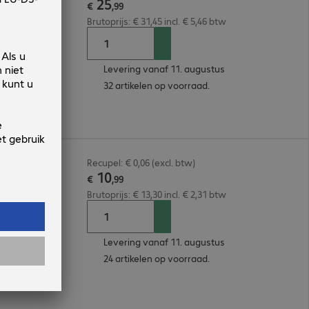
25
€
,
99
Brutoprijs: € 31,45 incl. € 5,46 btw
Levering vanaf 11. augustus
32 artikelen op voorraad.
5m Grey
Recupel: € 0,06 (excl. btw)
10
€
,
99
Brutoprijs: € 13,30 incl. € 2,31 btw
Levering vanaf 11. augustus
24 artikelen op voorraad.