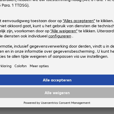
Productnr.:
Fabrikant-nr.:
4470876
6ASPAT5MGR
Uitvoering
:
Europa
Kabelcategorie
:
Cat 6a
Kabellengte
:
5 m
Kleur
:
Grijs
Afscherming
:
F/FTP
Patch Cable RJ45 F/FTP Cat6a 1.
Productnr.:
Fabrikant-nr.:
4470875
6ASPAT150CMGR
Uitvoering
:
Europa
Kabelcategorie
:
Cat 6a
Kabellengte
:
1,5 m
Kleur
:
Grijs
Afscherming
:
F/FTP