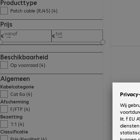
Producttype
Patch cable (RJ45) (4)
Prijs
vanaf
tot
€ 29,99
Beschikbaarheid
Op voorraad (4)
Algemeen
Kabelcategorie
Cat 6a (4)
Afscherming
F/FTP (4)
Bezetting
1:1 (4)
€ 25,99
Classificatie
Prijs/Kwaliteit (4)