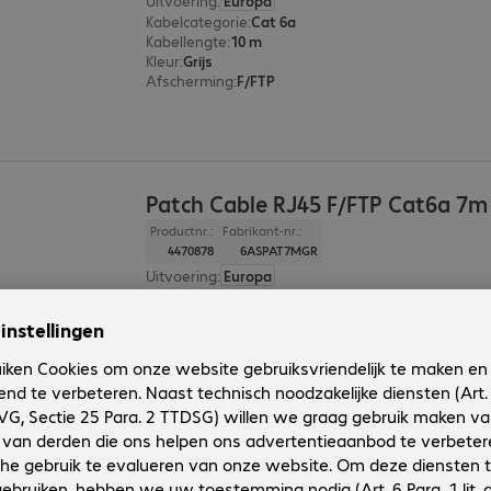
Uitvoering
:
Europa
Kabelcategorie
:
Cat 6a
Kabellengte
:
10 m
Kleur
:
Grijs
Afscherming
:
F/FTP
Patch Cable RJ45 F/FTP Cat6a 7m
Productnr.:
Fabrikant-nr.:
4470878
6ASPAT7MGR
Uitvoering
:
Europa
Kabelcategorie
:
Cat 6a
Kabellengte
:
7 m
Kleur
:
Grijs
Afscherming
:
F/FTP
Patch Cable RJ45 F/FTP Cat6a 5m