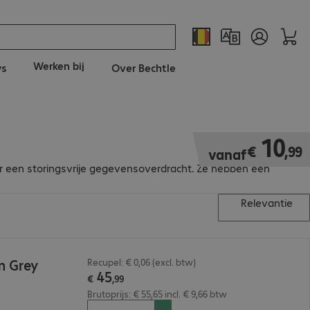
Werken bij
ws
Over Bechtle
€ 10,99
10
€
,
99
vanaf
oor een storingsvrije gegevensoverdracht. Ze hebben een
Relevantie
m Grey
Recupel: € 0,06 (excl. btw)
45
€
,
99
Brutoprijs: € 55,65 incl. € 9,66 btw