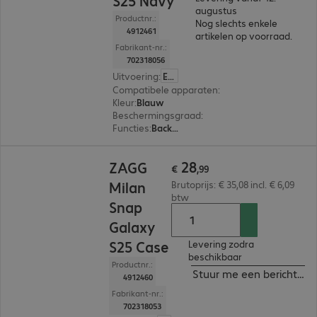
S25 Navy
augustus
Productnr.:
Nog slechts enkele
4912461
artikelen op voorraad.
Fabrikant-nr.:
702318056
Uitvoering
:
Europa
Compatibele apparaten
:
Samsung Galaxy S25
Kleur
:
Blauw
Beschermingsgraad
:
MIL-STD 810G
Functies
:
Back protection
€ 28,99
28
ZAGG
€
,
99
Milan
Brutoprijs: € 35,08 incl. € 6,09
btw
Snap
Galaxy
S25 Case
Levering zodra
beschikbaar
Productnr.:
Stuur me een bericht ind
4912460
Fabrikant-nr.:
702318053