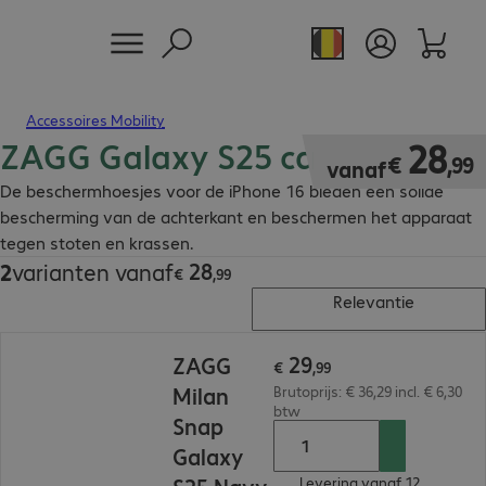
Accessoires Mobility
ZAGG Galaxy S25 case
€ 28,99
28
€
,
99
vanaf
De beschermhoesjes voor de iPhone 16 bieden een solide
bescherming van de achterkant en beschermen het apparaat
tegen stoten en krassen.
28
2
varianten vanaf
€ 28,99
€
,
99
Relevantie
€ 29,99
29
ZAGG
€
,
99
Milan
Brutoprijs: € 36,29 incl. € 6,30
btw
Snap
Galaxy
Levering vanaf 12.