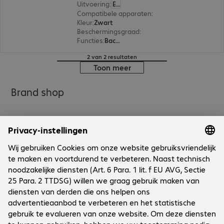
Uitvoering
:
Europa
Compatibele apparaten
:
Samsung Galaxy S25
Kleur
:
Zwart
Beschermingsgraad
:
MIL-STD 810G
Functies
:
Back protection
2 van 2 resultaten
Toon meer
Brand shop
Onderneming
Bechtle vestigingen