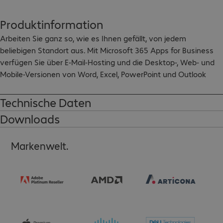
Produktinformation
Arbeiten Sie ganz so, wie es Ihnen gefällt, von jedem 
beliebigen Standort aus. Mit Microsoft 365 Apps for Business 
verfügen Sie über E-Mail-Hosting und die Desktop-, Web- und 
Mobile-Versionen von Word, Excel, PowerPoint und Outlook 
sowie weitere hilfreiche Tools, um Ihr Unternehmen 
durchstarten und wachsen zu lassen. Die Anwendungen sind 
Technische Daten
stets aktuell  Siemüssen Sich niemals Gedanken über veraltete 
Downloads
Versionen machen.
Markenwelt.