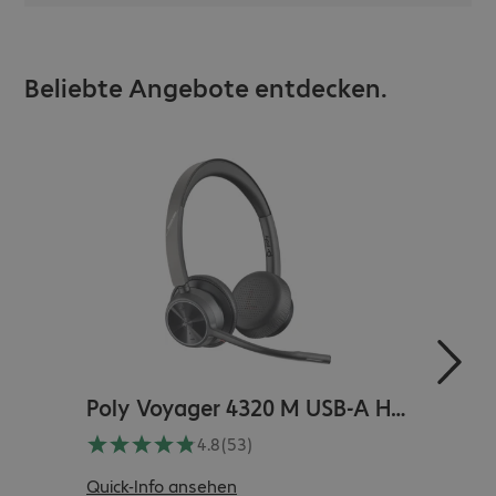
Beliebte Angebote entdecken.
Poly Voyager 4320 M USB-A Headset
4.8
(53)
Hersteller-Nr.
:
77Y98AA
Herste
Quick-Info ansehen
Quick-