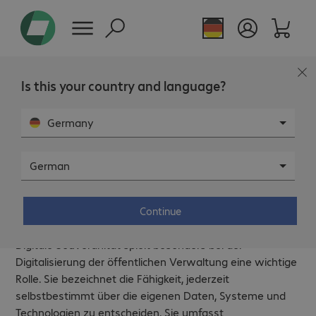
Is this your country and language?
Germany
German
Digitale Souveränität
mit Bechtle.
Für dauerhaft souveräne IT-Architekturen,
Continue
die Ihre Daten schützen.
Digitale Souveränität spielt besonders bei der
Digitalisierung der öffentlichen Verwaltung eine wichtige
Rolle. Sie bezeichnet die Fähigkeit, jederzeit
selbstbestimmt über die eigenen Daten, Systeme und
Technologien zu entscheiden. Sie umfasst