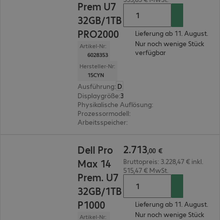
Prem U7
32GB/1TB
PRO2000
Lieferung ab 11. August.
Nur noch wenige Stück
Artikel-Nr:
verfügbar
6028353
Hersteller-Nr:
15CYN
Ausführung
:
Deutsch
Displaygröße
:
35,6 cm (14,0")
Physikalische Auflösung
:
1.920 x 1.200 WUXGA
Prozessormodell
:
Intel Core Ultra 7 265H, 2,2 G
Arbeitsspeicher
:
32 GB
2.713,00 €
2
.
713
Dell Pro
,
00
€
Max 14
Bruttopreis: 3.228,47 € inkl.
515,47 € MwSt.
Prem. U7
32GB/1TB
P1000
Lieferung ab 11. August.
Nur noch wenige Stück
Artikel-Nr: