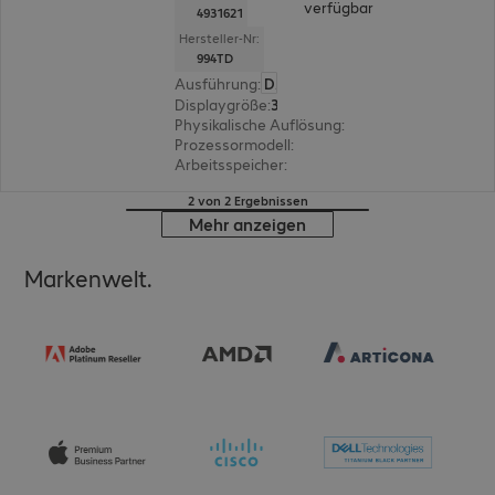
verfügbar
4931621
Hersteller-Nr:
994TD
Ausführung
:
Deutsch
Displaygröße
:
35,6 cm (14,0")
Physikalische Auflösung
:
1.920 x 1.200 WUXGA
Prozessormodell
:
Intel Core Ultra 7 265H, 2,2 G
Arbeitsspeicher
:
32 GB
2 von 2 Ergebnissen
Mehr anzeigen
Markenwelt.