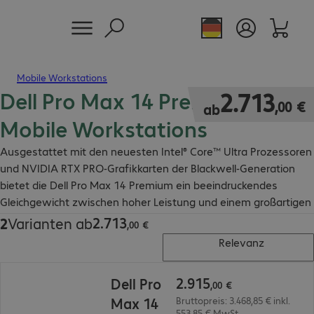
Mobile Workstations
Dell Pro Max 14 Premium
2.713,00 €
2
.
713
,
00
€
ab
Mobile Workstations
Ausgestattet mit den neuesten Intel® Core™ Ultra Prozessoren
und NVIDIA RTX PRO-Grafikkarten der Blackwell-Generation
bietet die Dell Pro Max 14 Premium ein beeindruckendes
Gleichgewicht zwischen hoher Leistung und einem großartigen
Nutzererlebnis.
2
.
713
2
Varianten ab
2.713,00 €
,
00
€
Relevanz
2.915,00 €
2
.
915
Dell Pro
,
00
€
Max 14
Bruttopreis: 3.468,85 € inkl.
553,85 € MwSt.