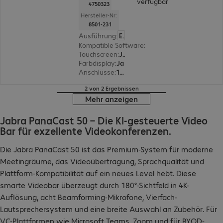
verfügbar
4750323
Hersteller-Nr:
8501-231
Ausführung
:
Europäisch
Kompatible Software
:
Microsoft Teams
Touchscreen
:
Ja
Farbdisplay
:
Ja
Anschlüsse
:
1 x HDMI, 1 x USB Typ C, 1 x RJ45, 1 x USB Typ A
2 von 2 Ergebnissen
Mehr anzeigen
Jabra PanaCast 50 – Die KI-gesteuerte Video
Bar für exzellente Videokonferenzen.
Die Jabra PanaCast 50 ist das Premium-System für moderne
Meetingräume, das Videoübertragung, Sprachqualität und
Plattform-Kompatibilität auf ein neues Level hebt. Diese
smarte Videobar überzeugt durch 180°-Sichtfeld in 4K-
Auflösung, acht Beamforming-Mikrofone, Vierfach-
Lautsprechersystem und eine breite Auswahl an Zubehör. Für
VC-Plattformen wie Microsoft Teams, Zoom und für BYOD-