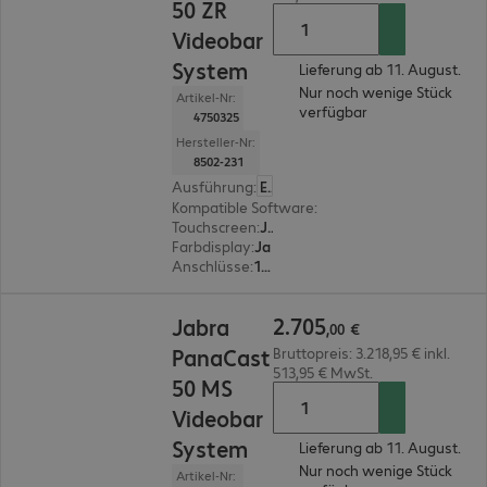
50 ZR
Videobar
System
Lieferung ab 11. August.
Nur noch wenige Stück
Artikel-Nr:
verfügbar
4750325
Hersteller-Nr:
8502-231
Ausführung
:
Europäisch
Kompatible Software
:
Zoom Rooms, Zoom
Touchscreen
:
Ja
Farbdisplay
:
Ja
Anschlüsse
:
1 x HDMI, 1 x USB Typ C, 1 x RJ45, 1 x USB Typ A
2.705,00 €
2
.
705
Jabra
,
00
€
PanaCast
Bruttopreis: 3.218,95 € inkl.
513,95 € MwSt.
50 MS
Videobar
System
Lieferung ab 11. August.
Nur noch wenige Stück
Artikel-Nr: