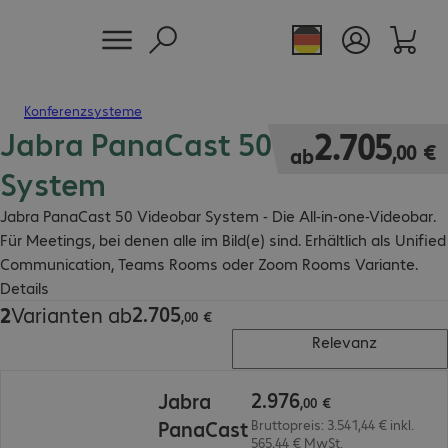
Konferenzsysteme
Jabra PanaCast 50 Videobar
2.705,00 €
2
.
705
,
00
€
ab
System
Jabra PanaCast 50 Videobar System - Die All-in-one-Videobar.
Für Meetings, bei denen alle im Bild(e) sind. Erhältlich als Unified
Communication, Teams Rooms oder Zoom Rooms Variante.
Details
2
.
705
2
Varianten ab
2.705,00 €
,
00
€
Relevanz
2.976,00 €
2
.
976
Jabra
,
00
€
PanaCast
Bruttopreis: 3.541,44 € inkl.
565,44 € MwSt.