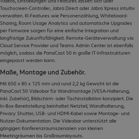
Videos, Einstellungen und Features lassen sich über
Touchscreen-Controller, Jabra Direct oder Jabra Xpress intuitiv
verwalten. KI-Features wie Personenzählung, Whiteboard-
Sharing, Room Usage Analytics und automatische Upgrades
per Firmware sorgen für eine einfache Integration und
langfristige Zukunftsfähigkeit. Remote-Geräteverwaltung via
Cloud Service Provider und Teams Admin Center ist ebenfalls
möglich, sodass die PanaCast 50 in große IT-Infrastrukturen
eingepasst werden kann.
Maße, Montage und Zubehör.
Mit 650 x 80 x 125 mm und rund 2,2 kg Gewicht ist die
PanaCast 50 Videobar für Wandmontage (VESA-Halterung,
inkl. Zubehör), Bildschirm- oder Tischinstallation konzipiert. Die
In-Box-Bereitstellung beinhaltet Netzteil, Wandhalterung,
Privacy Shutter, USB- und HDMI-Kabel sowie Montage- und
Nutzer-Dokumentation. Die Videobar unterstützt alle
gängigen Konferenzraumszenarien von kleinen
Meetingräumen bis Großraumlayouts.