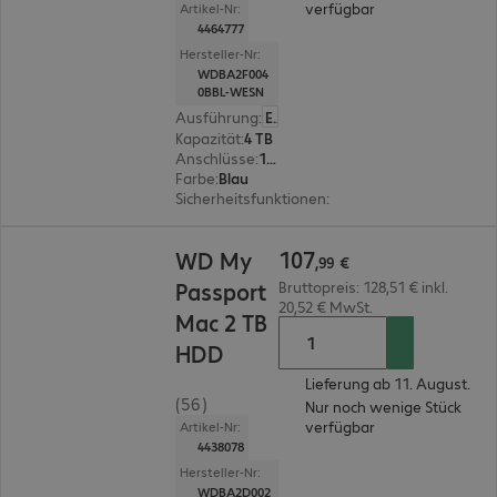
verfügbar
Artikel-Nr:
4464777
Hersteller-Nr:
WDBA2F004
0BBL-WESN
Ausführung
:
Europäisch
Kapazität
:
4 TB
Anschlüsse
:
1 x USB 3.2 Typ C
Farbe
:
Blau
Sicherheitsfunktionen
:
256-Bit-AES-Verschlüss
107,99 €
107
WD My
,
99
€
Passport
Bruttopreis: 128,51 € inkl.
20,52 € MwSt.
Mac 2 TB
HDD
Lieferung ab 11. August.
(56)
Nur noch wenige Stück
verfügbar
Artikel-Nr:
4438078
Hersteller-Nr:
WDBA2D002