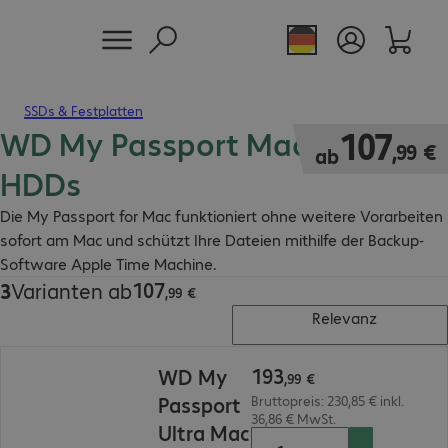
SSDs & Festplatten
WD My Passport Mac externe
107,99 €
107
,
99
€
ab
HDDs
Die My Passport for Mac funktioniert ohne weitere Vorarbeiten
sofort am Mac und schützt Ihre Dateien mithilfe der Backup-
Software Apple Time Machine.
107
3
Varianten ab
107,99 €
,
99
€
Relevanz
193,99 €
193
WD My
,
99
€
Passport
Bruttopreis: 230,85 € inkl.
36,86 € MwSt.
Ultra Mac