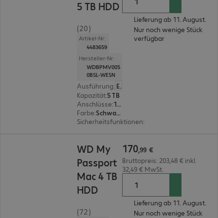
5 TB HDD
Lieferung ab 11. August.
(20)
Nur noch wenige Stück
verfügbar
Artikel-Nr:
4483659
Hersteller-Nr:
WDBPMV005
0BSL-WESN
Ausführung
:
Europäisch
Kapazität
:
5 TB
Anschlüsse
:
1 x USB 3.1 Typ C
Farbe
:
Schwarz, Silber
Sicherheitsfunktionen
:
256-Bit-AES-Verschlüss
170,99 €
170
WD My
,
99
€
Passport
Bruttopreis: 203,48 € inkl.
32,49 € MwSt.
Mac 4 TB
HDD
Lieferung ab 11. August.
(72)
Nur noch wenige Stück