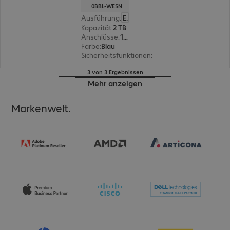
0BBL-WESN
Ausführung
:
Europäisch
Kapazität
:
2 TB
Anschlüsse
:
1 x USB 3.2 Typ C
Farbe
:
Blau
Sicherheitsfunktionen
:
256-Bit-AES-Verschlüss
3 von 3 Ergebnissen
Mehr anzeigen
Markenwelt.