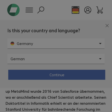
Is this your country and language?
NEW HORIZONS - 02.10.2023
Germany
Künstliche Intelligenz verändert
German
unser Denken.
Continue
Richard Socher ist einer der führenden KI-
Wissenschaftler, Unternehmer und Visionär. Sein Start-
up MetaMind wurde 2016 von Salesforce übernommen,
wo er anschließend als Chief Scientist arbeitete. Seinen
Doktortitel in Informatik erhielt er an der renommierten
Stanford University für bahnbrechende Forschung im