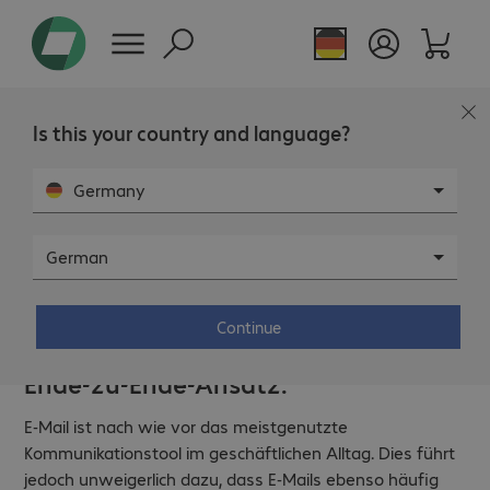
Is this your country and language?
Germany
German
E-Mail-Sicherheit für Kommunen,
KRITIS und den Mittelstand.
Continue
Europäische Lösungen mit einem
Ende-zu-Ende-Ansatz.
E-Mail ist nach wie vor das meistgenutzte
Kommunikationstool im geschäftlichen Alltag. Dies führt
jedoch unweigerlich dazu, dass E-Mails ebenso häufig