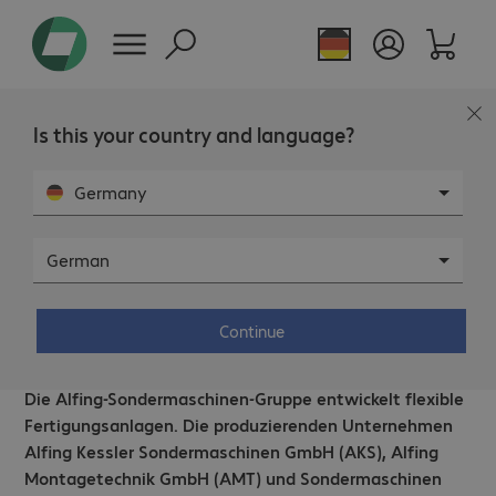
Is this your country and language?
Germany
German
Alfing Kessler Sondermaschinen –
Bechtle entwickelt automatisierte
Continue
Monatsabschlüsse in SAP.
Die Alfing-Sondermaschinen-Gruppe entwickelt flexible
Fertigungsanlagen. Die produzierenden Unternehmen
Alfing Kessler Sondermaschinen GmbH (AKS), Alfing
Montagetechnik GmbH (AMT) und Sondermaschinen